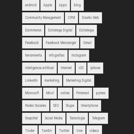
android
Apple
Apps
blog
Community Management
CRM
Diseño Web
Ecommerce
Estratega Digital
Estrategia
Facebook
Facebook Messenger
Gmail
herramienta
infografías
Instagram
inteligencia artificial
Internet
iOS
Iphone
LinkedIn
marketing
Marketing Digital
Microsoft
Móvil
online
Pinterest
pymes
Redes Sociales
SEO
Skype
Smartphone
Snapchat
Social Media
Tecnología
Telegram
Tinder
Tumblr
Twitter
Vine
vídeos