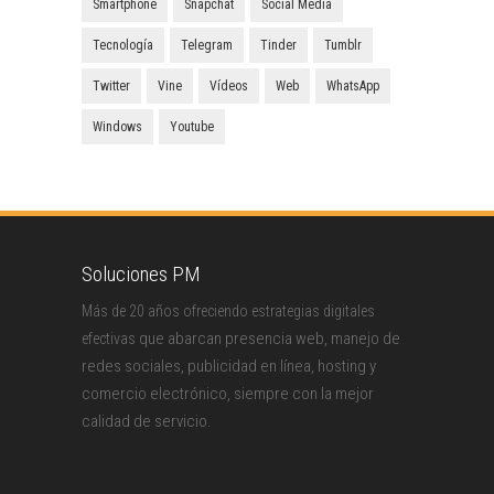
Smartphone
Snapchat
Social Media
Tecnología
Telegram
Tinder
Tumblr
Twitter
Vine
Vídeos
Web
WhatsApp
Windows
Youtube
Soluciones PM
Más de 20 años ofreciendo estrategias digitales
que abarcan presencia web, manejo de
efectivas
redes sociales, publicidad en línea, hosting y
comercio electrónico, siempre con la mejor
calidad de servicio.