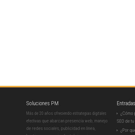
Soluciones PM
Entrada
¿Cómo p
Más de 20 años ofreciendo estrategias digitales
que abarcan presencia web, manejo
efectivas
SEO de tu
de redes sociales, publicidad en línea,
¿Por qu