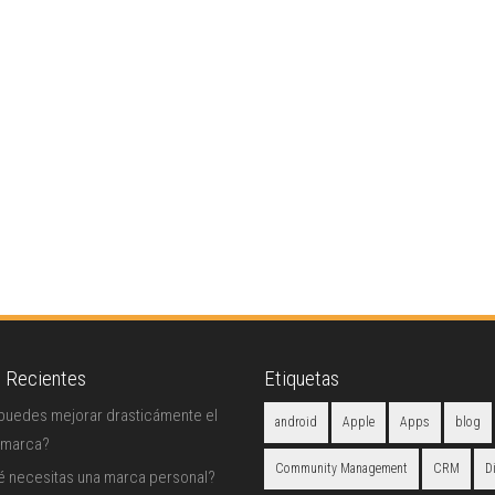
s Recientes
Etiquetas
uedes mejorar drasticámente el
android
Apple
Apps
blog
 marca?
Community Management
CRM
D
é necesitas una marca personal?