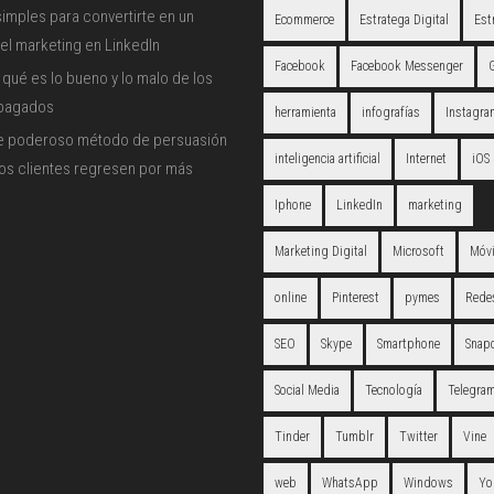
imples para convertirte en un
Ecommerce
Estratega Digital
Est
el marketing en LinkedIn
Facebook
Facebook Messenger
qué es lo bueno y lo malo de los
 pagados
herramienta
infografías
Instagra
e poderoso método de persuasión
inteligencia artificial
Internet
iOS
los clientes regresen por más
Iphone
LinkedIn
marketing
Marketing Digital
Microsoft
Móvi
online
Pinterest
pymes
Redes
SEO
Skype
Smartphone
Snap
Social Media
Tecnología
Telegra
Tinder
Tumblr
Twitter
Vine
web
WhatsApp
Windows
Yo