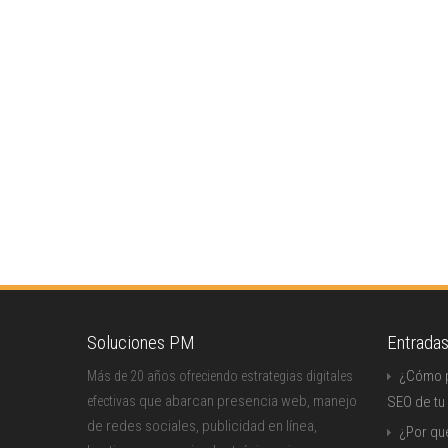
Soluciones PM
Entrada
¿Cómo p
Más de 20 años ofreciendo estrategias digitales
que abarcan presencia web, manejo
efectivas
SEO de tu
de redes sociales, publicidad en línea,
¿Por qu