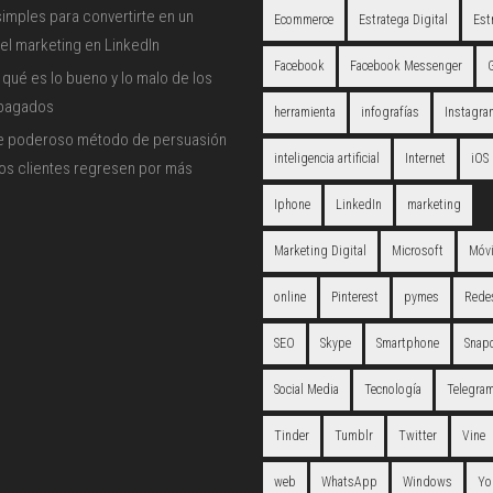
imples para convertirte en un
Ecommerce
Estratega Digital
Est
el marketing en LinkedIn
Facebook
Facebook Messenger
qué es lo bueno y lo malo de los
 pagados
herramienta
infografías
Instagra
e poderoso método de persuasión
inteligencia artificial
Internet
iOS
los clientes regresen por más
Iphone
LinkedIn
marketing
Marketing Digital
Microsoft
Móvi
online
Pinterest
pymes
Redes
SEO
Skype
Smartphone
Snap
Social Media
Tecnología
Telegra
Tinder
Tumblr
Twitter
Vine
web
WhatsApp
Windows
Yo