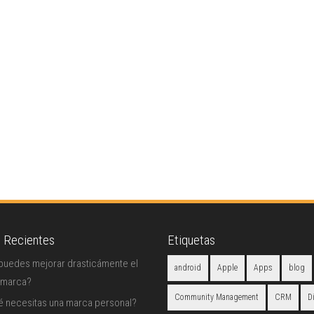
s Recientes
Etiquetas
uedes mejorar drasticámente el
android
Apple
Apps
blog
 marca?
Community Management
CRM
D
é necesitas una marca personal?