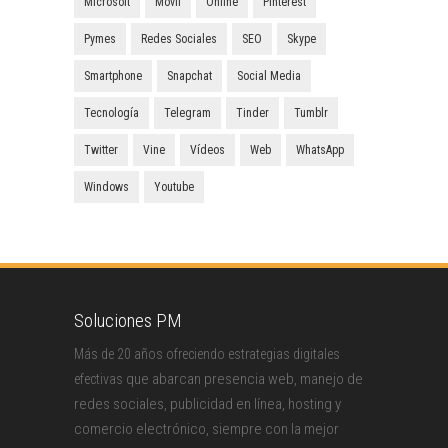
Microsoft
Móvil
Online
Pinterest
Pymes
Redes Sociales
SEO
Skype
Smartphone
Snapchat
Social Media
Tecnología
Telegram
Tinder
Tumblr
Twitter
Vine
Vídeos
Web
WhatsApp
Windows
Youtube
Soluciones PM
Más de 20 años ofreciendo estrategias digitales
que abarcan presencia web, manejo de
efectivas
redes sociales, publicidad en línea, hosting y
comercio electrónico, siempre con la mejor