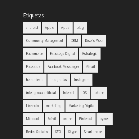
Etiquetas
android
Apple
Apps
blog
Community Management
CRM
Diseño Web
Ecommerce
Estratega Digital
Estrategia
Facebook
Facebook Messenger
Gmail
herramienta
infografías
Instagram
inteligencia artificial
Internet
iOS
Iphone
LinkedIn
marketing
Marketing Digital
Microsoft
Móvil
online
Pinterest
pymes
Redes Sociales
SEO
Skype
Smartphone