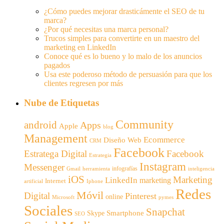
¿Cómo puedes mejorar drasticámente el SEO de tu
marca?
¿Por qué necesitas una marca personal?
Trucos simples para convertirte en un maestro del
marketing en LinkedIn
Conoce qué es lo bueno y lo malo de los anuncios
pagados
Usa este poderoso método de persuasión para que los
clientes regresen por más
Nube de Etiquetas
Community
android
Apps
Apple
blog
Management
Ecommerce
Diseño Web
CRM
Facebook
Estratega Digital
Facebook
Estrategia
Instagram
Messenger
infografías
Gmail
inteligencia
herramienta
iOS
Marketing
LinkedIn
marketing
Internet
artificial
Iphone
Redes
Móvil
Digital
Pinterest
online
Microsoft
pymes
Sociales
Snapchat
Smartphone
Skype
SEO