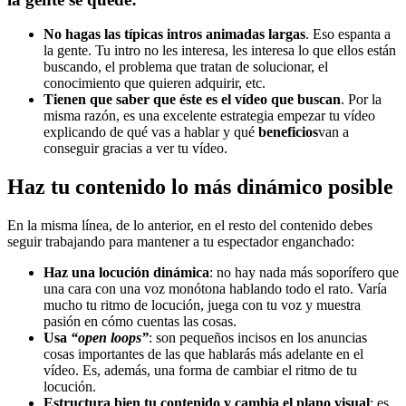
No hagas las típicas intros animadas largas
. Eso espanta a
la gente. Tu intro no les interesa, les interesa lo que ellos están
buscando, el problema que tratan de solucionar, el
conocimiento que quieren adquirir, etc.
Tienen que saber que éste es el vídeo que buscan
. Por la
misma razón, es una excelente estrategia empezar tu vídeo
explicando de qué vas a hablar y qué
beneficios
van a
conseguir gracias a ver tu vídeo.
Haz tu contenido lo más dinámico posible
En la misma línea, de lo anterior, en el resto del contenido debes
seguir trabajando para mantener a tu espectador enganchado:
Haz una locución dinámica
: no hay nada más soporífero que
una cara con una voz monótona hablando todo el rato. Varía
mucho tu ritmo de locución, juega con tu voz y muestra
pasión en cómo cuentas las cosas.
Usa
“open loops”
: son pequeños incisos en los anuncias
cosas importantes de las que hablarás más adelante en el
vídeo. Es, además, una forma de cambiar el ritmo de tu
locución.
Estructura bien tu contenido y cambia el plano visual
: es