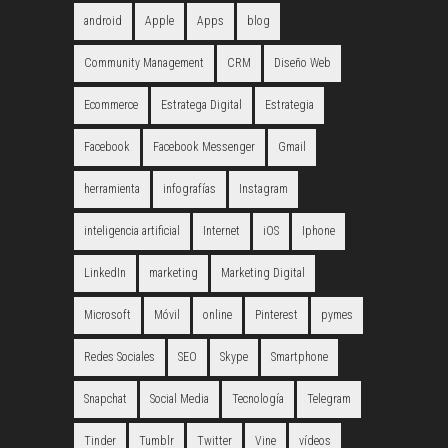
android
Apple
Apps
blog
Community Management
CRM
Diseño Web
Ecommerce
Estratega Digital
Estrategia
Facebook
Facebook Messenger
Gmail
herramienta
infografías
Instagram
inteligencia artificial
Internet
iOS
Iphone
LinkedIn
marketing
Marketing Digital
Microsoft
Móvil
online
Pinterest
pymes
Redes Sociales
SEO
Skype
Smartphone
Snapchat
Social Media
Tecnología
Telegram
Tinder
Tumblr
Twitter
Vine
vídeos