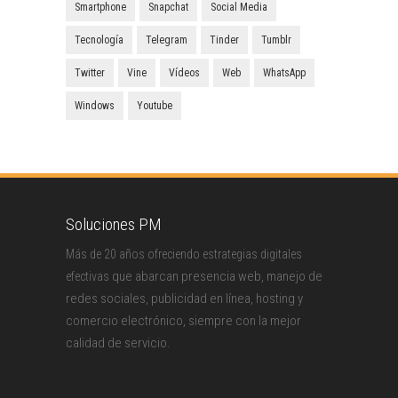
Smartphone
Snapchat
Social Media
Tecnología
Telegram
Tinder
Tumblr
Twitter
Vine
Vídeos
Web
WhatsApp
Windows
Youtube
Soluciones PM
Más de 20 años ofreciendo estrategias digitales
que abarcan presencia web, manejo de
efectivas
redes sociales, publicidad en línea, hosting y
comercio electrónico, siempre con la mejor
calidad de servicio.