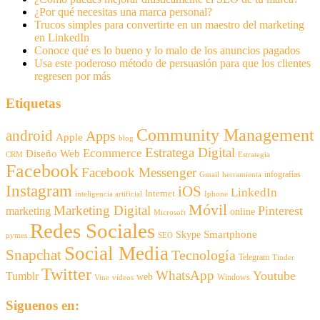
¿Por qué necesitas una marca personal?
Trucos simples para convertirte en un maestro del marketing
en LinkedIn
Conoce qué es lo bueno y lo malo de los anuncios pagados
Usa este poderoso método de persuasión para que los clientes
regresen por más
Etiquetas
Community Management
android
Apps
Apple
blog
Estratega Digital
Ecommerce
Diseño Web
CRM
Estrategia
Facebook
Facebook Messenger
infografías
Gmail
herramienta
Instagram
iOS
LinkedIn
Internet
inteligencia artificial
Iphone
Móvil
Marketing Digital
Pinterest
marketing
online
Microsoft
Redes Sociales
Smartphone
Skype
pymes
SEO
Social Media
Snapchat
Tecnología
Telegram
Tinder
Twitter
WhatsApp
Youtube
Tumblr
web
Windows
Vine
vídeos
Siguenos en: