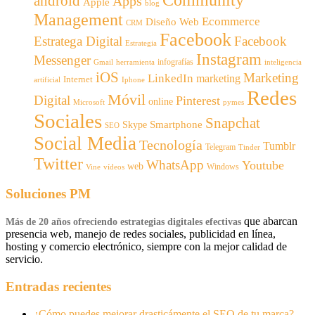
android
Apps
Apple
blog
Management
Ecommerce
Diseño Web
CRM
Facebook
Estratega Digital
Facebook
Estrategia
Instagram
Messenger
infografías
Gmail
inteligencia
herramienta
iOS
Marketing
LinkedIn
marketing
Internet
artificial
Iphone
Redes
Móvil
Digital
Pinterest
online
Microsoft
pymes
Sociales
Snapchat
Smartphone
Skype
SEO
Social Media
Tecnología
Tumblr
Telegram
Tinder
Twitter
WhatsApp
Youtube
web
Windows
Vine
vídeos
Soluciones PM
que abarcan
Más de 20 años ofreciendo estrategias digitales efectivas
presencia web, manejo de redes sociales, publicidad en línea,
hosting y comercio electrónico, siempre con la mejor calidad de
servicio.
Entradas recientes
¿Cómo puedes mejorar drasticámente el SEO de tu marca?