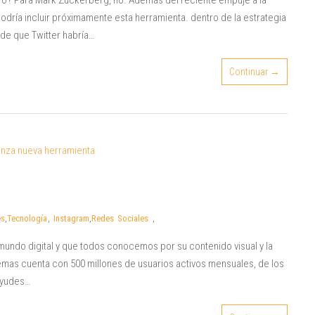
uro? Para Mark Zuckerberg, no. Además del reciente empuje a la
odría incluir próximamente esta herramienta. dentro de la estrategia
de que Twitter habría…
Continuar →
es
,
Tecnología
,
Instagram
,
Redes Sociales
,
mundo digital y que todos conocemos por su contenido visual y la
mas cuenta con 500 millones de usuarios activos mensuales, de los
 ayudes…