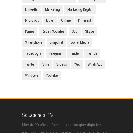
LinkedIn
Marketing
Marketing Digital
Microsoft
Móvil
Online
Pinterest
Pymes
Redes Sociales
SEO
Skype
Smartphone
Snapchat
Social Media
Tecnología
Telegram
Tinder
Tumblr
Twitter
Vine
Vídeos
Web
WhatsApp
Windows
Youtube
Soluciones PM
Más de 20 años ofreciendo estrategias digitales
que abarcan presencia web, manejo de
efectivas