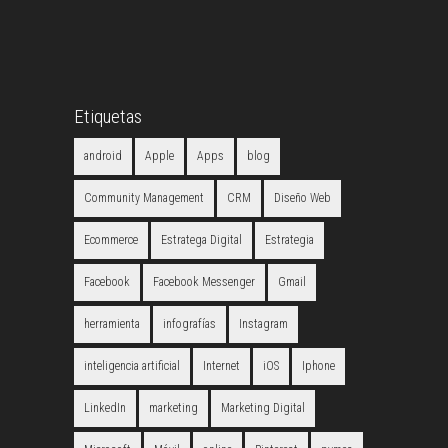
Etiquetas
android
Apple
Apps
blog
Community Management
CRM
Diseño Web
Ecommerce
Estratega Digital
Estrategia
Facebook
Facebook Messenger
Gmail
herramienta
infografías
Instagram
inteligencia artificial
Internet
iOS
Iphone
LinkedIn
marketing
Marketing Digital