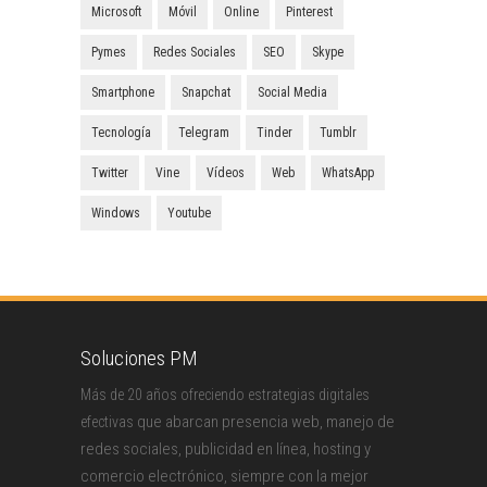
Microsoft
Móvil
Online
Pinterest
Pymes
Redes Sociales
SEO
Skype
Smartphone
Snapchat
Social Media
Tecnología
Telegram
Tinder
Tumblr
Twitter
Vine
Vídeos
Web
WhatsApp
Windows
Youtube
Soluciones PM
Más de 20 años ofreciendo estrategias digitales
que abarcan presencia web, manejo de
efectivas
redes sociales, publicidad en línea, hosting y
comercio electrónico, siempre con la mejor