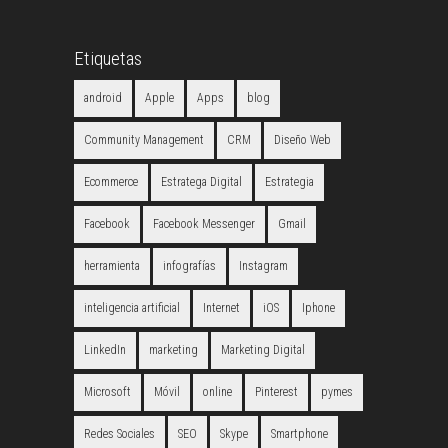
Etiquetas
android
Apple
Apps
blog
Community Management
CRM
Diseño Web
Ecommerce
Estratega Digital
Estrategia
Facebook
Facebook Messenger
Gmail
herramienta
infografías
Instagram
inteligencia artificial
Internet
iOS
Iphone
LinkedIn
marketing
Marketing Digital
Microsoft
Móvil
online
Pinterest
pymes
Redes Sociales
SEO
Skype
Smartphone