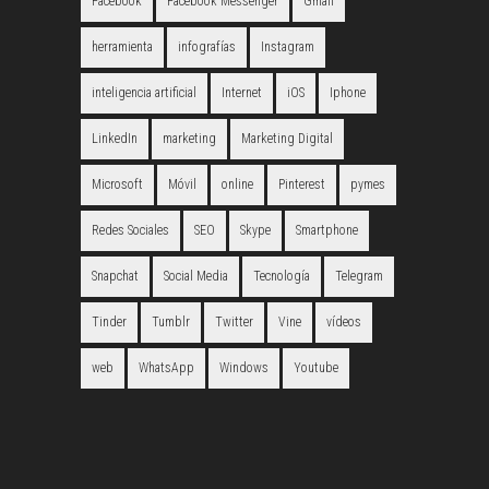
Facebook
Facebook Messenger
Gmail
herramienta
infografías
Instagram
inteligencia artificial
Internet
iOS
Iphone
LinkedIn
marketing
Marketing Digital
Microsoft
Móvil
online
Pinterest
pymes
Redes Sociales
SEO
Skype
Smartphone
Snapchat
Social Media
Tecnología
Telegram
Tinder
Tumblr
Twitter
Vine
vídeos
web
WhatsApp
Windows
Youtube