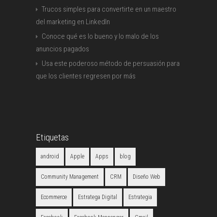
Trucos simples para convertirte en un maestro
del marketing en LinkedIn
Conoce qué es lo bueno y lo malo de los
anuncios pagados
Usa este poderoso método de persuasión para
que los clientes regresen por más
Etiquetas
android
Apple
Apps
blog
Community Management
CRM
Diseño Web
Ecommerce
Estratega Digital
Estrategia