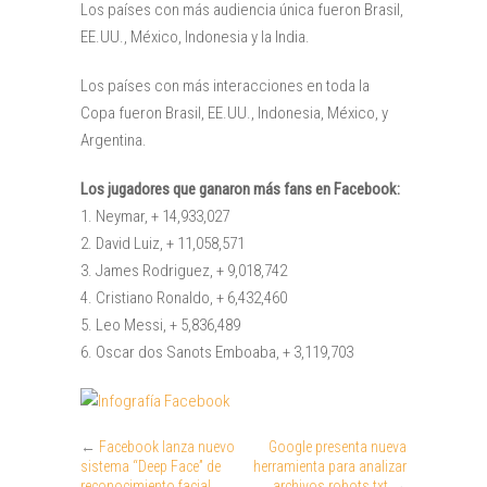
Los países con más audiencia única fueron Brasil,
EE.UU., México, Indonesia y la India.
Los países con más interacciones en toda la
Copa fueron Brasil, EE.UU., Indonesia, México, y
Argentina.
Los jugadores que ganaron más fans en Facebook:
1. Neymar, + 14,933,027
2. David Luiz, + 11,058,571
3. James Rodriguez, + 9,018,742
4. Cristiano Ronaldo, + 6,432,460
5. Leo Messi, + 5,836,489
6. Oscar dos Sanots Emboaba, + 3,119,703
←
Facebook lanza nuevo
Google presenta nueva
sistema “Deep Face” de
herramienta para analizar
reconocimiento facial
archivos robots.txt
→