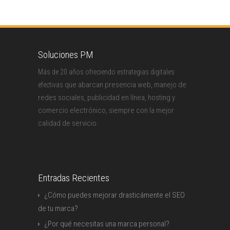
Soluciones PM
Más de 20 años ofreciendo estrategias digitales
que abarcan presencia web, manejo de
efectivas
redes sociales, publicidad en línea, hosting y
comercio electrónico, siempre con la mejor
calidad de servicio.
Entradas Recientes
¿Cómo puedes mejorar drasticámente el SEO
de tu marca?
¿Por qué necesitas una marca personal?