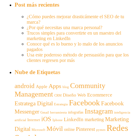
Post más recientes
¿Cómo puedes mejorar drasticámente el SEO de tu
marca?
¿Por qué necesitas una marca personal?
Trucos simples para convertirte en un maestro del
marketing en LinkedIn
Conoce qué es lo bueno y lo malo de los anuncios
pagados
Usa este poderoso método de persuasión para que los
clientes regresen por más
Nube de Etiquetas
Community
android
Apps
Apple
blog
Management
Ecommerce
Diseño Web
CRM
Facebook
Estratega Digital
Facebook
Estrategia
Instagram
Messenger
infografías
Gmail
inteligencia
herramienta
iOS
Marketing
LinkedIn
marketing
Internet
artificial
Iphone
Redes
Móvil
Digital
Pinterest
online
Microsoft
pymes