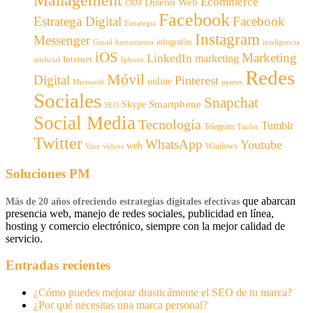
Ecommerce
Diseño Web
CRM
Facebook
Estratega Digital
Facebook
Estrategia
Instagram
Messenger
infografías
Gmail
inteligencia
herramienta
iOS
Marketing
LinkedIn
marketing
Internet
artificial
Iphone
Redes
Móvil
Digital
Pinterest
online
Microsoft
pymes
Sociales
Snapchat
Smartphone
Skype
SEO
Social Media
Tecnología
Tumblr
Telegram
Tinder
Twitter
WhatsApp
Youtube
web
Windows
Vine
vídeos
Soluciones PM
que abarcan
Más de 20 años ofreciendo estrategias digitales efectivas
presencia web, manejo de redes sociales, publicidad en línea,
hosting y comercio electrónico, siempre con la mejor calidad de
servicio.
Entradas recientes
¿Cómo puedes mejorar drasticámente el SEO de tu marca?
¿Por qué necesitas una marca personal?