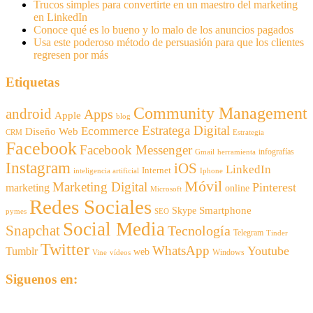
Trucos simples para convertirte en un maestro del marketing
en LinkedIn
Conoce qué es lo bueno y lo malo de los anuncios pagados
Usa este poderoso método de persuasión para que los clientes
regresen por más
Etiquetas
Community Management
android
Apps
Apple
blog
Estratega Digital
Ecommerce
Diseño Web
CRM
Estrategia
Facebook
Facebook Messenger
infografías
Gmail
herramienta
Instagram
iOS
LinkedIn
Internet
inteligencia artificial
Iphone
Móvil
Marketing Digital
Pinterest
marketing
online
Microsoft
Redes Sociales
Smartphone
Skype
pymes
SEO
Social Media
Snapchat
Tecnología
Telegram
Tinder
Twitter
WhatsApp
Youtube
Tumblr
web
Windows
Vine
vídeos
Siguenos en: