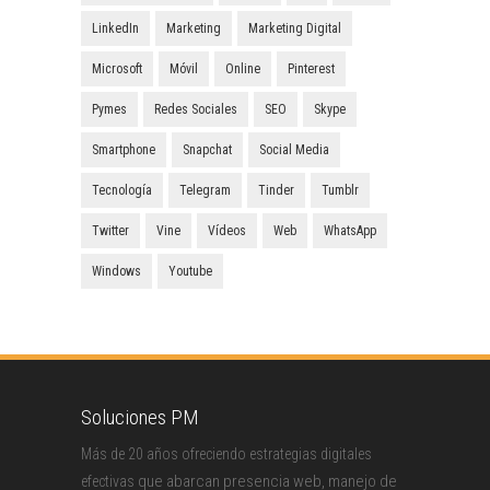
LinkedIn
Marketing
Marketing Digital
Microsoft
Móvil
Online
Pinterest
Pymes
Redes Sociales
SEO
Skype
Smartphone
Snapchat
Social Media
Tecnología
Telegram
Tinder
Tumblr
Twitter
Vine
Vídeos
Web
WhatsApp
Windows
Youtube
Soluciones PM
Más de 20 años ofreciendo estrategias digitales
que abarcan presencia web, manejo de
efectivas