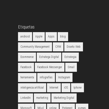
Etiquetas
android
Apple
Apps
blog
Community Management
CRM
Diseño Web
Ecommerce
Estratega Digital
Estrategia
Facebook
Facebook Messenger
Gmail
herramienta
infografías
Instagram
inteligencia artificial
Internet
iOS
Iphone
LinkedIn
marketing
Marketing Digital
Microsoft
Móvil
online
Pinterest
pymes