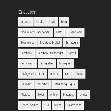
Etiquetas
android
Apple
Apps
blog
Community Management
CRM
Diseño Web
Ecommerce
Estratega Digital
Estrategia
Facebook
Facebook Messenger
Gmail
herramienta
infografías
Instagram
inteligencia artificial
Internet
iOS
Iphone
LinkedIn
marketing
Marketing Digital
Microsoft
Móvil
online
Pinterest
pymes
Redes Sociales
SEO
Skype
Smartphone