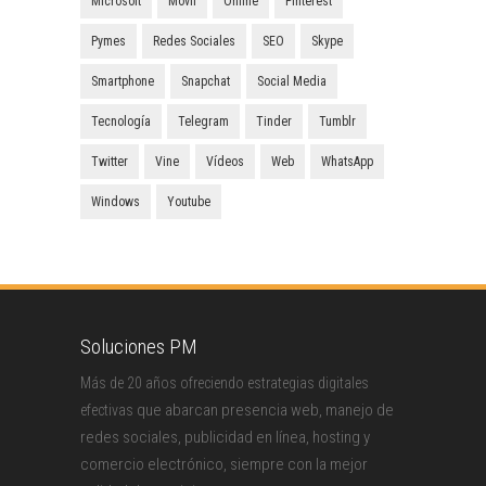
Microsoft
Móvil
Online
Pinterest
Pymes
Redes Sociales
SEO
Skype
Smartphone
Snapchat
Social Media
Tecnología
Telegram
Tinder
Tumblr
Twitter
Vine
Vídeos
Web
WhatsApp
Windows
Youtube
Soluciones PM
Más de 20 años ofreciendo estrategias digitales
que abarcan presencia web, manejo de
efectivas
redes sociales, publicidad en línea, hosting y
comercio electrónico, siempre con la mejor