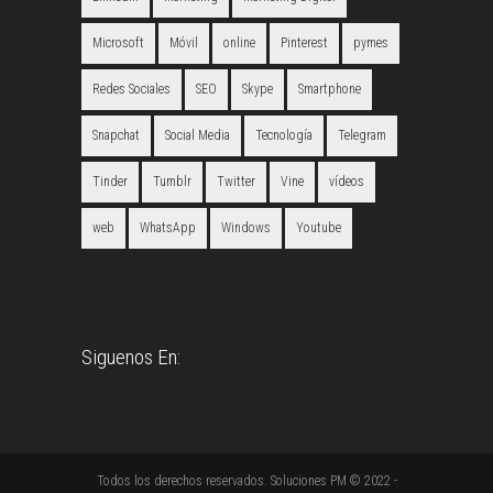
Microsoft
Móvil
online
Pinterest
pymes
Redes Sociales
SEO
Skype
Smartphone
Snapchat
Social Media
Tecnología
Telegram
Tinder
Tumblr
Twitter
Vine
vídeos
web
WhatsApp
Windows
Youtube
Siguenos En:
Todos los derechos reservados. Soluciones PM © 2022 -