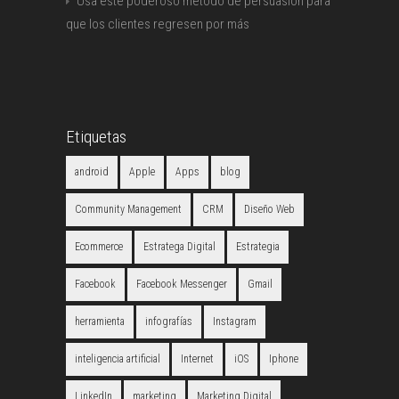
Usa este poderoso método de persuasión para
que los clientes regresen por más
Etiquetas
android
Apple
Apps
blog
Community Management
CRM
Diseño Web
Ecommerce
Estratega Digital
Estrategia
Facebook
Facebook Messenger
Gmail
herramienta
infografías
Instagram
inteligencia artificial
Internet
iOS
Iphone
LinkedIn
marketing
Marketing Digital