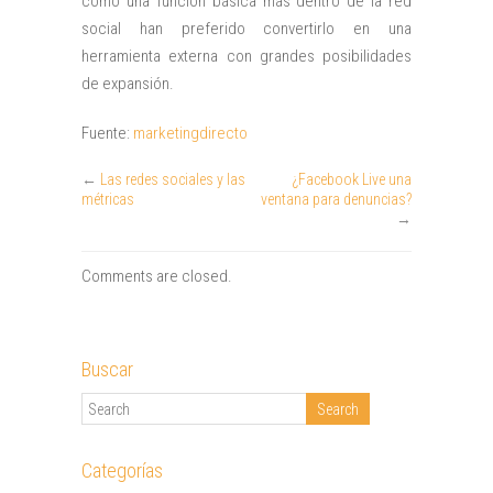
como una función básica más dentro de la red
social han preferido convertirlo en una
herramienta externa con grandes posibilidades
de expansión.
Fuente:
marketingdirecto
←
Las redes sociales y las
¿Facebook Live una
métricas
ventana para denuncias?
→
Comments are closed.
Buscar
Categorías