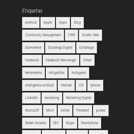
Etiquetas
android
Apple
Apps
blog
Community Management
CRM
Diseño Web
Ecommerce
Estratega Digital
Estrategia
Facebook
Facebook Messenger
Gmail
herramienta
infografías
Instagram
inteligencia artificial
Internet
iOS
Iphone
LinkedIn
marketing
Marketing Digital
Microsoft
Móvil
online
Pinterest
pymes
Redes Sociales
SEO
Skype
Smartphone