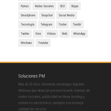
Pymes
Redes Sociales
SEO
Skype
Smartphone
Snapchat
Social Media
Tecnología
Telegram
Tinder
Tumblr
Twitter
Vine
Vídeos
Web
WhatsApp
Windows
Youtube
Soluciones PM
Más de 20 años ofreciendo estrategias digitales
que abarcan presencia web, manejo de
efectivas
redes sociales, publicidad en línea, hosting y
comercio electrónico, siempre con la mejor
calidad de servicio.