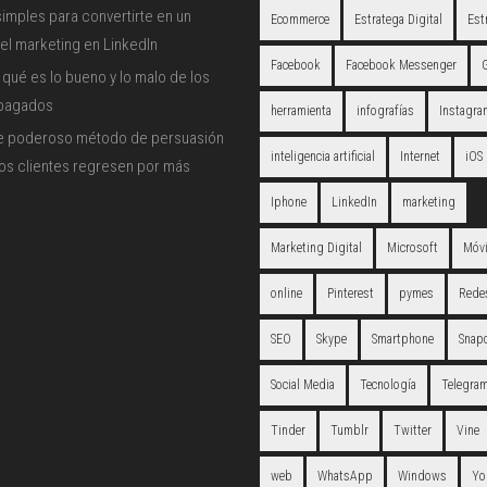
imples para convertirte en un
Ecommerce
Estratega Digital
Est
el marketing en LinkedIn
Facebook
Facebook Messenger
qué es lo bueno y lo malo de los
 pagados
herramienta
infografías
Instagra
e poderoso método de persuasión
inteligencia artificial
Internet
iOS
los clientes regresen por más
Iphone
LinkedIn
marketing
Marketing Digital
Microsoft
Móvi
online
Pinterest
pymes
Redes
SEO
Skype
Smartphone
Snap
Social Media
Tecnología
Telegra
Tinder
Tumblr
Twitter
Vine
web
WhatsApp
Windows
Yo