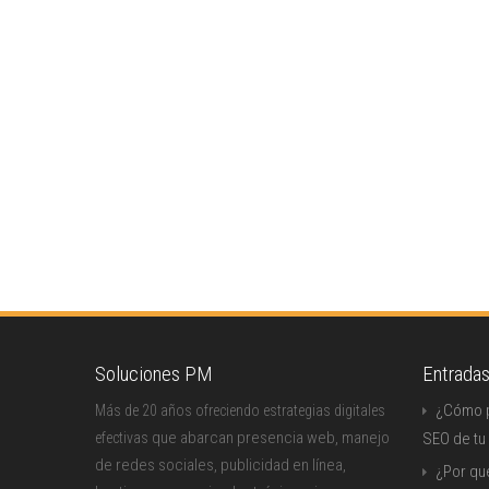
Soluciones PM
Entrada
¿Cómo p
Más de 20 años ofreciendo estrategias digitales
que abarcan presencia web, manejo
efectivas
SEO de tu
de redes sociales, publicidad en línea,
¿Por qu