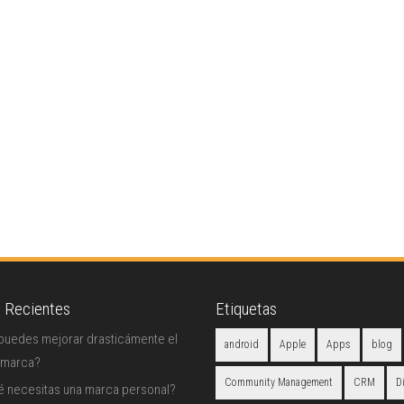
s Recientes
Etiquetas
uedes mejorar drasticámente el
android
Apple
Apps
blog
 marca?
Community Management
CRM
D
é necesitas una marca personal?