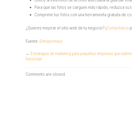
Utilice la extensión de archivo adecuada al guardar imá
Para que las fotos se carguen más rápido, reduzca su 
Comprime tus fotos con una herramienta gratuita de 
¿Quieres mejorar el sitio web de tu negocio? ¡
Contáctanos
p
Fuente:
Entrepreneur
←
Estrategias de marketing para pequeñas empresas que realme
funcionan
Comments are closed.