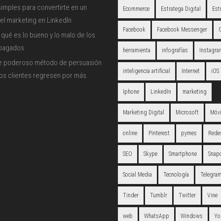
imples para convertirte en un
Ecommerce
Estratega Digital
Est
el marketing en LinkedIn
Facebook
Facebook Messenger
qué es lo bueno y lo malo de los
 pagados
herramienta
infografías
Instagra
e poderoso método de persuasión
inteligencia artificial
Internet
iOS
los clientes regresen por más
Iphone
LinkedIn
marketing
Marketing Digital
Microsoft
Móvi
online
Pinterest
pymes
Redes
SEO
Skype
Smartphone
Snap
Social Media
Tecnología
Telegra
Tinder
Tumblr
Twitter
Vine
web
WhatsApp
Windows
Yo