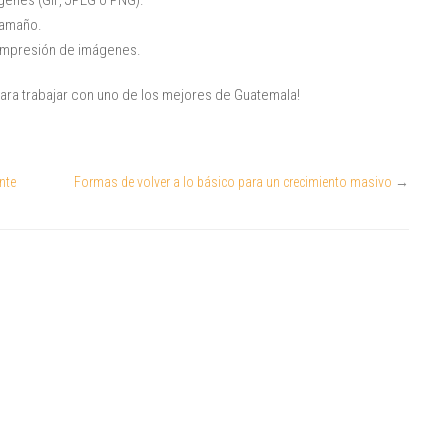
genes (GIF, JPEG o PNG).
tamaño.
compresión de imágenes.
ara trabajar con uno de los mejores de Guatemala!
nte
Formas de volver a lo básico para un crecimiento masivo
→