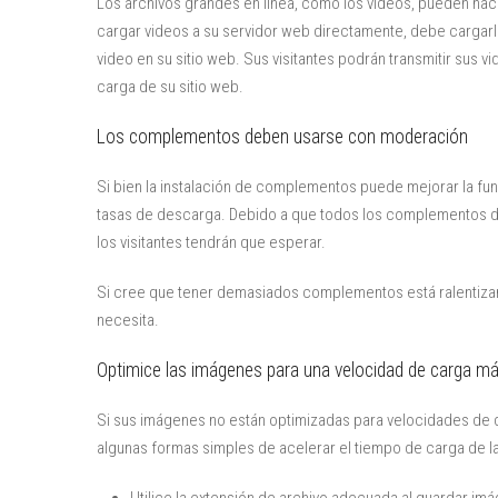
Los archivos grandes en línea, como los videos, pueden hac
cargar videos a su servidor web directamente, debe cargar
video en su sitio web. Sus visitantes podrán transmitir sus
carga de su sitio web.
Los complementos deben usarse con moderación
Si bien la instalación de complementos puede mejorar la func
tasas de descarga. Debido a que todos los complementos d
los visitantes tendrán que esperar.
Si cree que tener demasiados complementos está ralentizand
necesita.
Optimice las imágenes para una velocidad de carga má
Si sus imágenes no están optimizadas para velocidades de d
algunas formas simples de acelerar el tiempo de carga de la