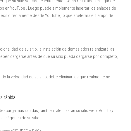
er que su sitio se cargue lentamente. Como resultado, en lugar de
los en YouTube . Luego puede simplemente insertar los enlaces de
 videos directamente desde YouTube, lo que acelerará el tiempo de
ionalidad de su sitio, la instalación de demasiados ralentizará las
eben cargarse antes de que su sitio pueda cargarse por completo,
o la velocidad de su sitio, debe eliminar los que realmente no
s rápida
escarga más rápidas, también ralentizarán su sitio web. Aquí hay
s imágenes de su sitio: