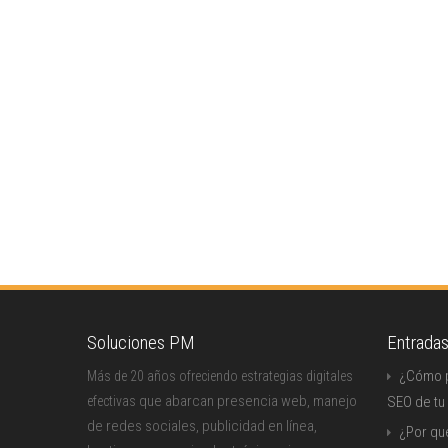
Soluciones PM
Entrada
¿Cómo p
Más de 20 años ofreciendo estrategias digitales
que abarcan presencia web, manejo
efectivas
SEO de tu
de redes sociales, publicidad en línea,
¿Por qu