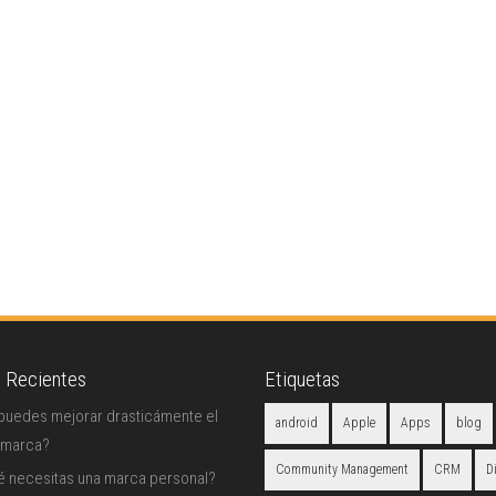
s Recientes
Etiquetas
uedes mejorar drasticámente el
android
Apple
Apps
blog
 marca?
Community Management
CRM
D
é necesitas una marca personal?