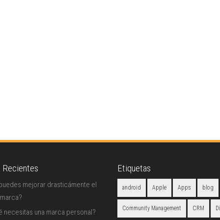
s Recientes
Etiquetas
uedes mejorar drasticámente el
android
Apple
Apps
blog
 marca?
Community Management
CRM
D
é necesitas una marca personal?