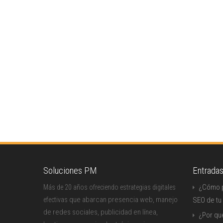
Soluciones PM
Entrada
¿Cómo p
Más de 20 años ofreciendo estrategias digitales
que abarcan presencia web, manejo
efectivas
SEO de tu
de redes sociales, publicidad en línea,
¿Por qu