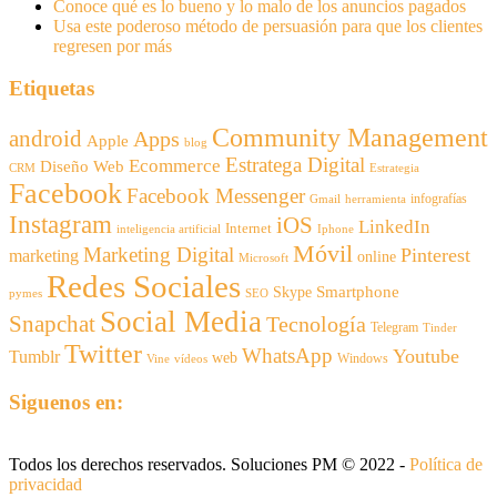
Conoce qué es lo bueno y lo malo de los anuncios pagados
Usa este poderoso método de persuasión para que los clientes
regresen por más
Etiquetas
Community Management
android
Apps
Apple
blog
Estratega Digital
Ecommerce
Diseño Web
CRM
Estrategia
Facebook
Facebook Messenger
infografías
Gmail
herramienta
Instagram
iOS
LinkedIn
Internet
inteligencia artificial
Iphone
Móvil
Marketing Digital
Pinterest
marketing
online
Microsoft
Redes Sociales
Smartphone
Skype
pymes
SEO
Social Media
Snapchat
Tecnología
Telegram
Tinder
Twitter
WhatsApp
Youtube
Tumblr
web
Windows
Vine
vídeos
Siguenos en:
Todos los derechos reservados. Soluciones PM © 2022 -
Política de
privacidad