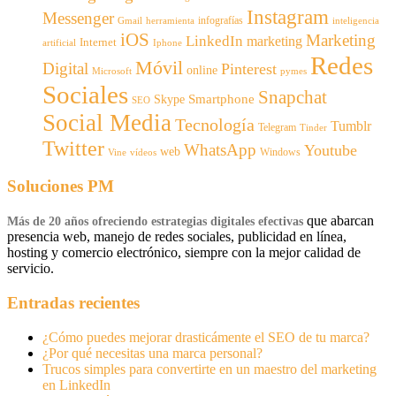
Instagram
Messenger
infografías
Gmail
inteligencia
herramienta
iOS
Marketing
LinkedIn
marketing
Internet
artificial
Iphone
Redes
Móvil
Digital
Pinterest
online
Microsoft
pymes
Sociales
Snapchat
Smartphone
Skype
SEO
Social Media
Tecnología
Tumblr
Telegram
Tinder
Twitter
WhatsApp
Youtube
web
Windows
Vine
vídeos
Soluciones PM
que abarcan
Más de 20 años ofreciendo estrategias digitales efectivas
presencia web, manejo de redes sociales, publicidad en línea,
hosting y comercio electrónico, siempre con la mejor calidad de
servicio.
Entradas recientes
¿Cómo puedes mejorar drasticámente el SEO de tu marca?
¿Por qué necesitas una marca personal?
Trucos simples para convertirte en un maestro del marketing
en LinkedIn