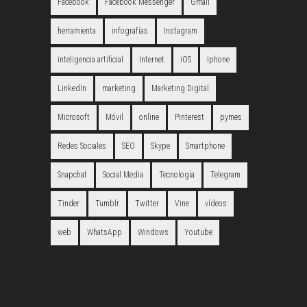
Facebook
Facebook Messenger
Gmail
herramienta
infografías
Instagram
inteligencia artificial
Internet
iOS
Iphone
LinkedIn
marketing
Marketing Digital
Microsoft
Móvil
online
Pinterest
pymes
Redes Sociales
SEO
Skype
Smartphone
Snapchat
Social Media
Tecnología
Telegram
Tinder
Tumblr
Twitter
Vine
vídeos
web
WhatsApp
Windows
Youtube