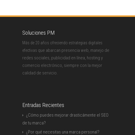
Soluciones PM
Más de 20 años ofreciendo estrategias digitales
que abarcan presencia web, manejo de
efectivas
redes sociales, publicidad en línea, hosting y
comercio electrónico, siempre con la mejor
calidad de servicio.
Entradas Recientes
¿Cómo puedes mejorar drasticámente el SEO
de tu marca?
¿Por qué necesitas una marca personal?