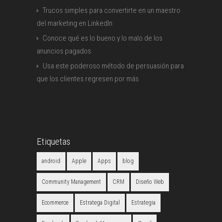
Trucos simples para convertirte en un maestro
del marketing en LinkedIn
Conoce qué es lo bueno y lo malo de los
anuncios pagados
Usa este poderoso método de persuasión para
que los clientes regresen por más
Etiquetas
android
Apple
Apps
blog
Community Management
CRM
Diseño Web
Ecommerce
Estratega Digital
Estrategia