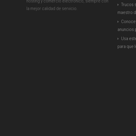
hosting y comercio electrónico, siempre con
Trucos s
la mejor calidad de servicio.
maestro d
Conoce 
anuncios
Usa est
para que 