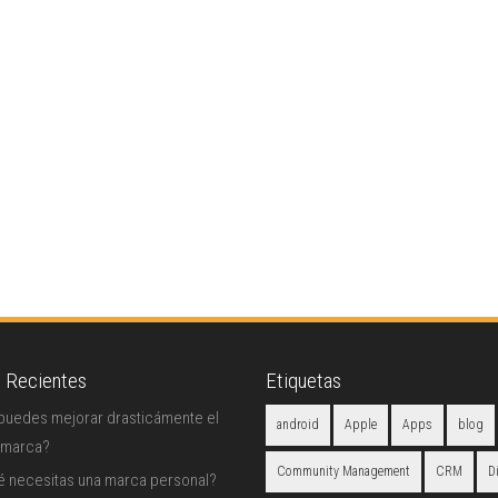
s Recientes
Etiquetas
uedes mejorar drasticámente el
android
Apple
Apps
blog
 marca?
Community Management
CRM
D
é necesitas una marca personal?