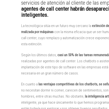
servicios de atención al cliente de las em
agentes de call center habrán desaparec
inteligentes.
La tecnológica sitúa en un futuro muy cercano la
extinción de
realizada por máquinas
con la misma eficacia que un ser hum
call center, cuyo remplazo y automatización crece exponen
esta extinción.
Según los últimos datos,
casi un 50% de las tareas remunerad
realizadas por agentes de call center. Los chatbots o asiste
implantación de este tipo de software en las empresas est
necesaria en un gran número de casos.
En cuanto a
las ventajas competitivas de los chatbots, se señ
no necesitan dormir ni comer, carecen de sentimientos, so
hombres, entre otras muchas. No obstante,
la inteligencia ar
inteligente, ya que hace únicamente lo que hemos programa
están todavía por explorar y por obtener buenos resultados