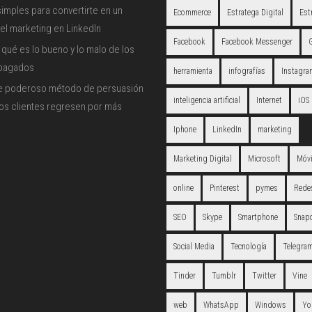
imples para convertirte en un
Ecommerce
Estratega Digital
Est
el marketing en LinkedIn
Facebook
Facebook Messenger
qué es lo bueno y lo malo de los
 pagados
herramienta
infografías
Instagra
e poderoso método de persuasión
inteligencia artificial
Internet
iOS
los clientes regresen por más
Iphone
LinkedIn
marketing
Marketing Digital
Microsoft
Móvi
online
Pinterest
pymes
Redes
SEO
Skype
Smartphone
Snap
Social Media
Tecnología
Telegra
Tinder
Tumblr
Twitter
Vine
web
WhatsApp
Windows
Yo