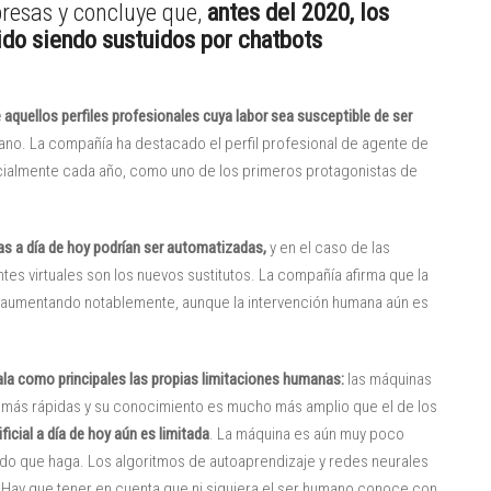
presas y concluye que,
antes del 2020, los
ido siendo sustuidos por chatbots
 aquellos perfiles profesionales cuya labor sea susceptible de ser
ano. La compañía ha destacado el perfil profesional de agente de
cialmente cada año, como uno de los primeros protagonistas de
as a día de hoy podrían ser automatizadas,
y en el caso de las
ntes virtuales son los nuevos sustitutos. La compañía afirma que la
á aumentando notablemente, aunque la intervención humana aún es
ala como principales las propias limitaciones humanas:
las máquinas
n más rápidas y su conocimiento es mucho más amplio que el de los
tificial a día de hoy aún es limitada
. La máquina es aún muy poco
do que haga. Los algoritmos de autoaprendizaje y redes neurales
. Hay que tener en cuenta que ni siquiera el ser humano conoce con