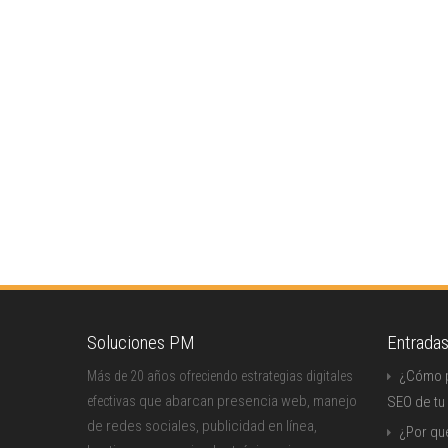
Soluciones PM
Entrada
¿Cómo p
Más de 20 años ofreciendo estrategias digitales
que abarcan presencia web, manejo
efectivas
SEO de tu
de redes sociales, publicidad en línea,
¿Por qu