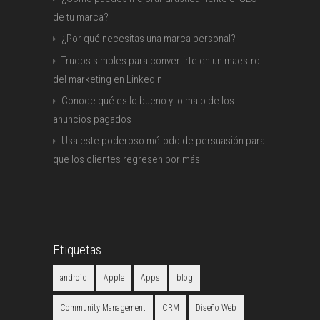
de tu marca?
¿Por qué necesitas una marca personal?
Trucos simples para convertirte en un maestro
del marketing en LinkedIn
Conoce qué es lo bueno y lo malo de los
anuncios pagados
Usa este poderoso método de persuasión para
que los clientes regresen por más
Etiquetas
android
Apple
Apps
blog
Community Management
CRM
Diseño Web