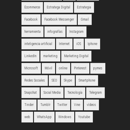
Ecommerce
Estratega Digital
Estrategia
Facebook
Facebook Messenger
Gmail
herramienta
infografías
Instagram
inteligencia artificial
Internet
iOS
Iphone
LinkedIn
marketing
Marketing Digital
Microsoft
Móvil
online
Pinterest
pymes
Redes Sociales
SEO
Skype
Smartphone
Snapchat
Social Media
Tecnología
Telegram
Tinder
Tumblr
Twitter
Vine
vídeos
web
WhatsApp
Windows
Youtube