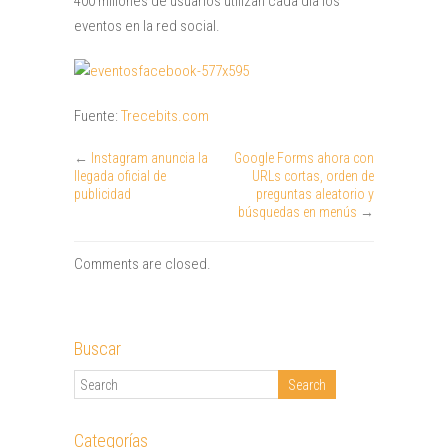
400 millones de usuarios utilizan cada día los
eventos en la red social.
Fuente:
Trecebits.com
←
Instagram anuncia la
Google Forms ahora con
llegada oficial de
URLs cortas, orden de
publicidad
preguntas aleatorio y
búsquedas en menús
→
Comments are closed.
Buscar
Categorías