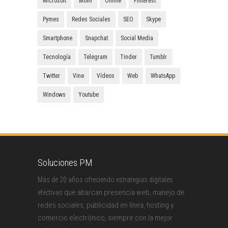
Microsoft
Móvil
Online
Pinterest
Pymes
Redes Sociales
SEO
Skype
Smartphone
Snapchat
Social Media
Tecnología
Telegram
Tinder
Tumblr
Twitter
Vine
Vídeos
Web
WhatsApp
Windows
Youtube
Soluciones PM
Más de 20 años ofreciendo estrategias digitales
que abarcan presencia web, manejo de
efectivas
redes sociales, publicidad en línea, hosting y
comercio electrónico, siempre con la mejor