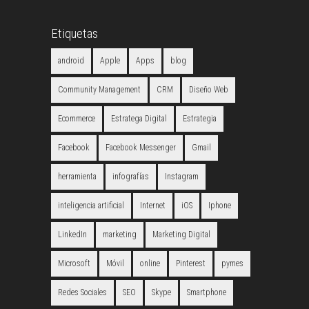
Etiquetas
android
Apple
Apps
blog
Community Management
CRM
Diseño Web
Ecommerce
Estratega Digital
Estrategia
Facebook
Facebook Messenger
Gmail
herramienta
infografías
Instagram
inteligencia artificial
Internet
iOS
Iphone
LinkedIn
marketing
Marketing Digital
Microsoft
Móvil
online
Pinterest
pymes
Redes Sociales
SEO
Skype
Smartphone