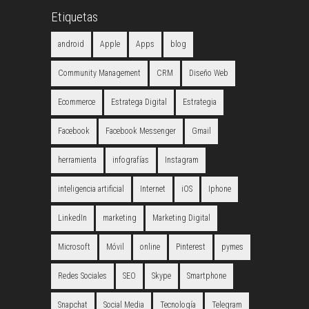
Etiquetas
android
Apple
Apps
blog
Community Management
CRM
Diseño Web
Ecommerce
Estratega Digital
Estrategia
Facebook
Facebook Messenger
Gmail
herramienta
infografías
Instagram
inteligencia artificial
Internet
iOS
Iphone
LinkedIn
marketing
Marketing Digital
Microsoft
Móvil
online
Pinterest
pymes
Redes Sociales
SEO
Skype
Smartphone
Snapchat
Social Media
Tecnología
Telegram