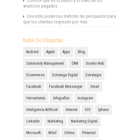
Conoce qué es lo bueno y lo malo de los
anuncios pagados
Usa este poderoso método de persuasión para
que los clientes regresen por más
Nube De Etiquetas
Android
Apple
Apps
Blog
Community Management
CRM
Diseño Web
Ecommerce
Estratega Digital
Estrategia
Facebook
Facebook Messenger
Gmail
Herramienta
Infografías
Instagram
Inteligencia Artificial
Internet
IOS
Iphone
LinkedIn
Marketing
Marketing Digital
Microsoft
Móvil
Online
Pinterest