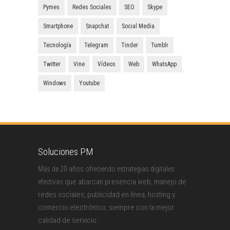
Pymes
Redes Sociales
SEO
Skype
Smartphone
Snapchat
Social Media
Tecnología
Telegram
Tinder
Tumblr
Twitter
Vine
Vídeos
Web
WhatsApp
Windows
Youtube
Soluciones PM
Más de 20 años ofreciendo estrategias digitales
que abarcan presencia web, manejo de
efectivas
redes sociales, publicidad en línea, hosting y
comercio electrónico, siempre con la mejor
calidad de servicio.