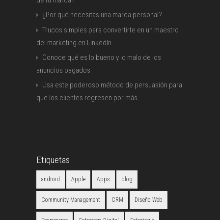
de tu marca?
¿Por qué necesitas una marca personal?
Trucos simples para convertirte en un maestro
del marketing en LinkedIn
Conoce qué es lo bueno y lo malo de los
anuncios pagados
Usa este poderoso método de persuasión para
que los clientes regresen por más
Etiquetas
android
Apple
Apps
blog
Community Management
CRM
Diseño Web