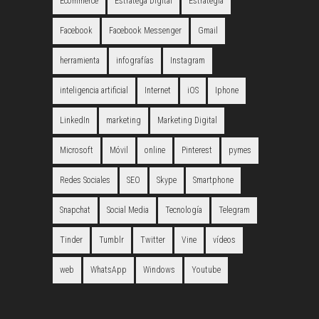
Ecommerce
Estratega Digital
Estrategia
Facebook
Facebook Messenger
Gmail
herramienta
infografías
Instagram
inteligencia artificial
Internet
iOS
Iphone
LinkedIn
marketing
Marketing Digital
Microsoft
Móvil
online
Pinterest
pymes
Redes Sociales
SEO
Skype
Smartphone
Snapchat
Social Media
Tecnología
Telegram
Tinder
Tumblr
Twitter
Vine
vídeos
web
WhatsApp
Windows
Youtube