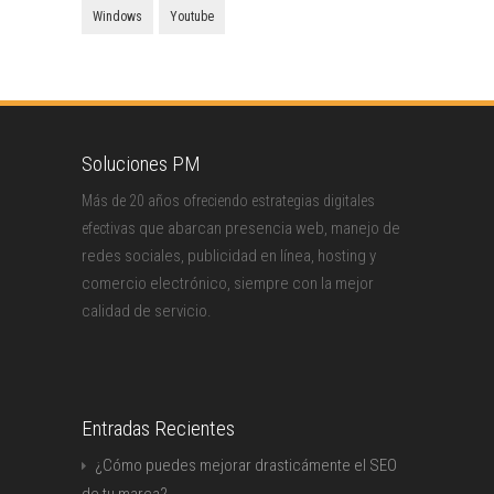
Windows
Youtube
Soluciones PM
Más de 20 años ofreciendo estrategias digitales
que abarcan presencia web, manejo de
efectivas
redes sociales, publicidad en línea, hosting y
comercio electrónico, siempre con la mejor
calidad de servicio.
Entradas Recientes
¿Cómo puedes mejorar drasticámente el SEO