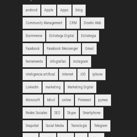
android
Apple
Apps
blog
Community Management
CRM
Diseño Web
Ecommerce
Estratega Digital
Estrategia
Facebook
Facebook Messenger
Gmail
herramienta
infografías
Instagram
inteligencia artificial
Internet
iOS
Iphone
LinkedIn
marketing
Marketing Digital
Microsoft
Móvil
online
Pinterest
pymes
Redes Sociales
SEO
Skype
Smartphone
Snapchat
Social Media
Tecnología
Telegram