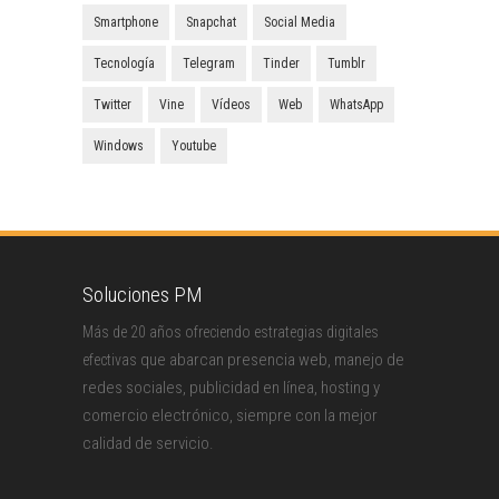
Smartphone
Snapchat
Social Media
Tecnología
Telegram
Tinder
Tumblr
Twitter
Vine
Vídeos
Web
WhatsApp
Windows
Youtube
Soluciones PM
Más de 20 años ofreciendo estrategias digitales
que abarcan presencia web, manejo de
efectivas
redes sociales, publicidad en línea, hosting y
comercio electrónico, siempre con la mejor
calidad de servicio.