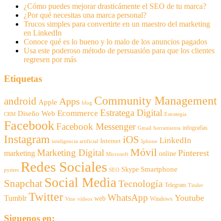
¿Cómo puedes mejorar drasticámente el SEO de tu marca?
¿Por qué necesitas una marca personal?
Trucos simples para convertirte en un maestro del marketing
en LinkedIn
Conoce qué es lo bueno y lo malo de los anuncios pagados
Usa este poderoso método de persuasión para que los clientes
regresen por más
Etiquetas
Community Management
android
Apps
Apple
blog
Estratega Digital
Ecommerce
Diseño Web
CRM
Estrategia
Facebook
Facebook Messenger
infografías
Gmail
herramienta
Instagram
iOS
LinkedIn
Internet
inteligencia artificial
Iphone
Móvil
Marketing Digital
Pinterest
marketing
online
Microsoft
Redes Sociales
Smartphone
Skype
pymes
SEO
Social Media
Snapchat
Tecnología
Telegram
Tinder
Twitter
WhatsApp
Youtube
Tumblr
web
Windows
Vine
vídeos
Siguenos en: