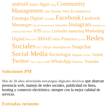
Community
android
Apps
Apple
blog
Management
Ecommerce
Diseño Web
CRM
Facebook
Estratega Digital
Facebook
Estrategia
Instagram
Messenger
infografías
Gmail
inteligencia
herramienta
iOS
Marketing
LinkedIn
marketing
Internet
artificial
Iphone
Redes
Móvil
Digital
Pinterest
online
Microsoft
pymes
Sociales
Snapchat
Smartphone
Skype
SEO
Social Media
Tecnología
Tumblr
Telegram
Tinder
Twitter
WhatsApp
Youtube
web
Windows
Vine
vídeos
Soluciones PM
que abarcan
Más de 20 años ofreciendo estrategias digitales efectivas
presencia web, manejo de redes sociales, publicidad en línea,
hosting y comercio electrónico, siempre con la mejor calidad de
servicio.
Entradas recientes