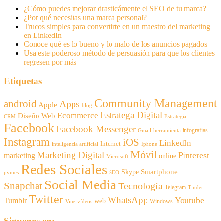
¿Cómo puedes mejorar drasticámente el SEO de tu marca?
¿Por qué necesitas una marca personal?
Trucos simples para convertirte en un maestro del marketing
en LinkedIn
Conoce qué es lo bueno y lo malo de los anuncios pagados
Usa este poderoso método de persuasión para que los clientes
regresen por más
Etiquetas
Community Management
android
Apps
Apple
blog
Estratega Digital
Ecommerce
Diseño Web
CRM
Estrategia
Facebook
Facebook Messenger
infografías
Gmail
herramienta
Instagram
iOS
LinkedIn
Internet
inteligencia artificial
Iphone
Móvil
Marketing Digital
Pinterest
marketing
online
Microsoft
Redes Sociales
Smartphone
Skype
pymes
SEO
Social Media
Snapchat
Tecnología
Telegram
Tinder
Twitter
WhatsApp
Youtube
Tumblr
web
Windows
Vine
vídeos
Siguenos en: