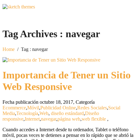
Tag Archives :
navegar
Home
/
Tag : navegar
Importancia de Tener un Sitio
Web Responsive
Fecha publicación octubre 18, 2017
,
Categoría
Ecommerce
,
Móvil
,
Publicidad Online
,
Redes Sociales
,
Social
Media
,
Tecnología
,
Web
,
diseño estándard
,
Diseño
responsive
,
Internet
,
navegar
,
página web
,
web flexible
,
Cuando accedes a Internet desde tu ordenador, Tablet o teléfono
móvil, pocas veces te detienes a pensar en lo rápido que se abrió la