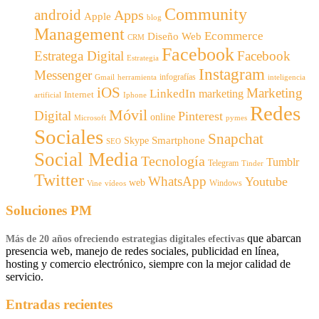
Community
android
Apps
Apple
blog
Management
Ecommerce
Diseño Web
CRM
Facebook
Estratega Digital
Facebook
Estrategia
Instagram
Messenger
infografías
Gmail
inteligencia
herramienta
iOS
Marketing
LinkedIn
marketing
Internet
artificial
Iphone
Redes
Móvil
Digital
Pinterest
online
Microsoft
pymes
Sociales
Snapchat
Smartphone
Skype
SEO
Social Media
Tecnología
Tumblr
Telegram
Tinder
Twitter
WhatsApp
Youtube
web
Windows
Vine
vídeos
Soluciones PM
que abarcan
Más de 20 años ofreciendo estrategias digitales efectivas
presencia web, manejo de redes sociales, publicidad en línea,
hosting y comercio electrónico, siempre con la mejor calidad de
servicio.
Entradas recientes