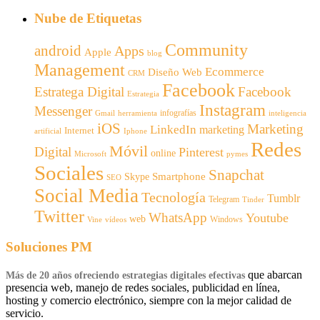
Nube de Etiquetas
Community
android
Apps
Apple
blog
Management
Ecommerce
Diseño Web
CRM
Facebook
Estratega Digital
Facebook
Estrategia
Instagram
Messenger
infografías
Gmail
inteligencia
herramienta
iOS
Marketing
LinkedIn
marketing
Internet
artificial
Iphone
Redes
Móvil
Digital
Pinterest
online
Microsoft
pymes
Sociales
Snapchat
Smartphone
Skype
SEO
Social Media
Tecnología
Tumblr
Telegram
Tinder
Twitter
WhatsApp
Youtube
web
Windows
Vine
vídeos
Soluciones PM
que abarcan
Más de 20 años ofreciendo estrategias digitales efectivas
presencia web, manejo de redes sociales, publicidad en línea,
hosting y comercio electrónico, siempre con la mejor calidad de
servicio.