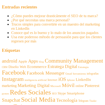
Entradas recientes
¿Cómo puedes mejorar drasticámente el SEO de tu marca?
¿Por qué necesitas una marca personal?
Trucos simples para convertirte en un maestro del marketing
en LinkedIn
Conoce qué es lo bueno y lo malo de los anuncios pagados
Usa este poderoso método de persuasión para que los clientes
regresen por más
Etiquetas
Community Management
android
Apps
Apple
blog
Estratega Digital
Ecommerce
Diseño Web
CRM
Estrategia
Facebook
Facebook Messenger
infografías
Gmail
herramienta
Instagram
iOS
LinkedIn
Internet
inteligencia artificial
Iphone
Móvil
Marketing Digital
Pinterest
marketing
online
Microsoft
Redes Sociales
Smartphone
Skype
pymes
SEO
Social Media
Snapchat
Tecnología
Telegram
Tinder