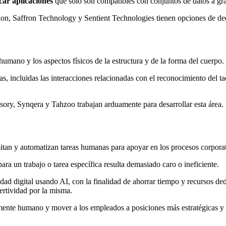
icar aplicaciones
que sólo son compatibles con conjuntos de datos a gra
ion, Saffron Technology y Sentient Technologies tienen opciones de dee
humano y los aspectos físicos de la estructura y de la forma del cuerpo.
s, incluidas las interacciones relacionadas con el reconocimiento del t
ory, Synqera y Tahzoo trabajan arduamente para desarrollar esta área.
itan y automatizan tareas humanas para apoyar en los procesos corporat
ara un trabajo o tarea específica resulta demasiado caro o ineficiente.
ad digital usando AI, con la finalidad de ahorrar tiempo y recursos ded
ertividad por la misma.
mente humano y mover a los empleados a posiciones más estratégicas y 