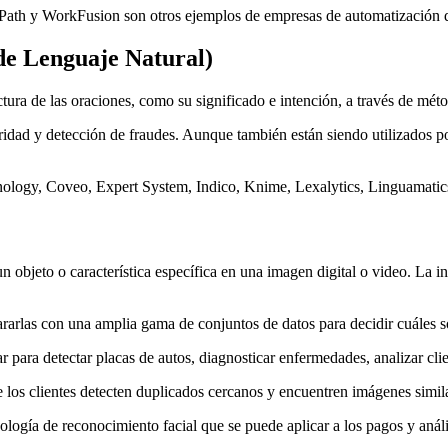
th y WorkFusion son otros ejemplos de empresas de automatización d
de Lenguaje Natural)
uctura de las oraciones, como su significado e intención, a través de mét
uridad y detección de fraudes. Aunque también están siendo utilizados 
nology, Coveo, Expert System, Indico, Knime, Lexalytics, Linguamatics
n objeto o característica específica en una imagen digital o video. La in
ararlas con una amplia gama de conjuntos de datos para decidir cuáles 
para detectar placas de autos, diagnosticar enfermedades, analizar clien
 los clientes detecten duplicados cercanos y encuentren imágenes simil
ología de reconocimiento facial que se puede aplicar a los pagos y anális