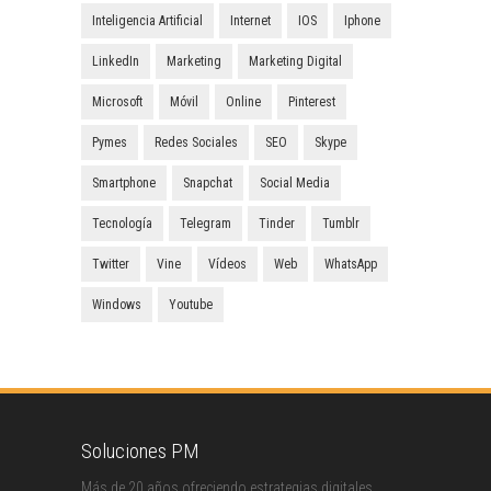
Inteligencia Artificial
Internet
IOS
Iphone
LinkedIn
Marketing
Marketing Digital
Microsoft
Móvil
Online
Pinterest
Pymes
Redes Sociales
SEO
Skype
Smartphone
Snapchat
Social Media
Tecnología
Telegram
Tinder
Tumblr
Twitter
Vine
Vídeos
Web
WhatsApp
Windows
Youtube
Soluciones PM
Más de 20 años ofreciendo estrategias digitales