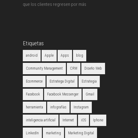
que los clientes regresen por más
Etiquetas
android
Apple
Apps
blog
Community Management
CRM
Diseño Web
Ecommerce
Estratega Digital
Estrategia
Facebook
Facebook Messenger
Gmail
herramienta
infografías
Instagram
inteligencia artificial
Internet
iOS
Iphone
LinkedIn
marketing
Marketing Digital