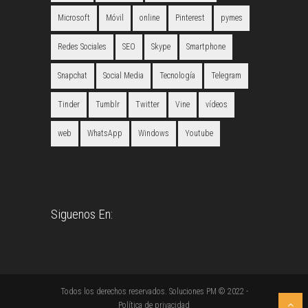
Microsoft
Móvil
online
Pinterest
pymes
Redes Sociales
SEO
Skype
Smartphone
Snapchat
Social Media
Tecnología
Telegram
Tinder
Tumblr
Twitter
Vine
vídeos
web
WhatsApp
Windows
Youtube
Siguenos En:
Todos los derechos reservados. Soluciones PM © 2022 -
Política de privacidad