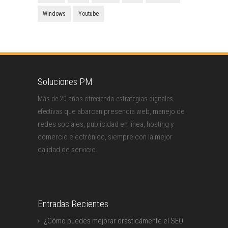
Windows
Youtube
Soluciones PM
Más de 20 años ofreciendo estrategias digitales
que abarcan presencia web, manejo de
efectivas
redes sociales, publicidad en línea, hosting y
comercio electrónico, siempre con la mejor
calidad de servicio.
Entradas Recientes
¿Cómo puedes mejorar drasticámente el SEO