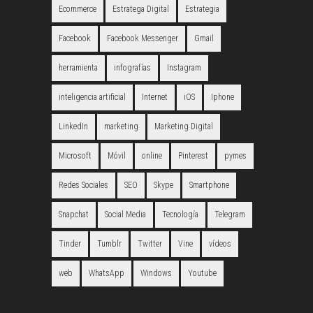
Ecommerce
Estratega Digital
Estrategia
Facebook
Facebook Messenger
Gmail
herramienta
infografías
Instagram
inteligencia artificial
Internet
iOS
Iphone
LinkedIn
marketing
Marketing Digital
Microsoft
Móvil
online
Pinterest
pymes
Redes Sociales
SEO
Skype
Smartphone
Snapchat
Social Media
Tecnología
Telegram
Tinder
Tumblr
Twitter
Vine
vídeos
web
WhatsApp
Windows
Youtube