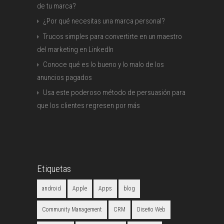
de tu marca?
¿Por qué necesitas una marca personal?
Trucos simples para convertirte en un maestro
del marketing en LinkedIn
Conoce qué es lo bueno y lo malo de los
anuncios pagados
Usa este poderoso método de persuasión para
que los clientes regresen por más
Etiquetas
android
Apple
Apps
blog
Community Management
CRM
Diseño Web