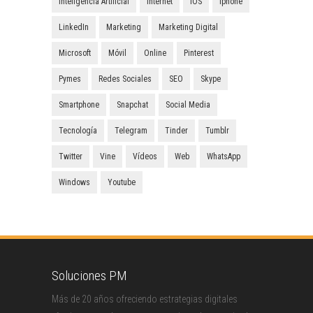
Inteligencia Artificial
Internet
IOS
Iphone
LinkedIn
Marketing
Marketing Digital
Microsoft
Móvil
Online
Pinterest
Pymes
Redes Sociales
SEO
Skype
Smartphone
Snapchat
Social Media
Tecnología
Telegram
Tinder
Tumblr
Twitter
Vine
Vídeos
Web
WhatsApp
Windows
Youtube
Soluciones PM
Más de 20 años ofreciendo estrategias digitales