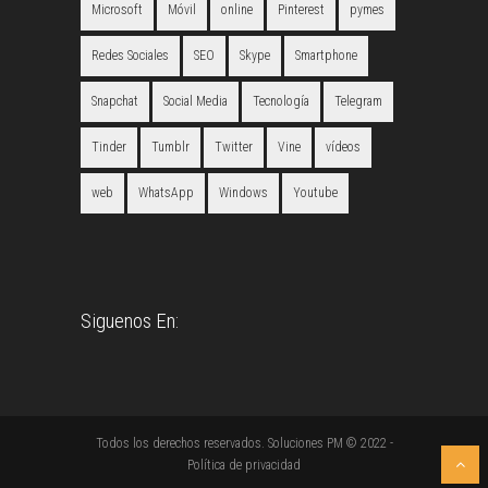
Microsoft
Móvil
online
Pinterest
pymes
Redes Sociales
SEO
Skype
Smartphone
Snapchat
Social Media
Tecnología
Telegram
Tinder
Tumblr
Twitter
Vine
vídeos
web
WhatsApp
Windows
Youtube
Siguenos En:
Todos los derechos reservados. Soluciones PM © 2022 -
Política de privacidad