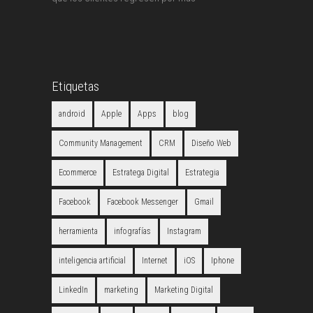
Etiquetas
android
Apple
Apps
blog
Community Management
CRM
Diseño Web
Ecommerce
Estratega Digital
Estrategia
Facebook
Facebook Messenger
Gmail
herramienta
infografías
Instagram
inteligencia artificial
Internet
iOS
Iphone
LinkedIn
marketing
Marketing Digital