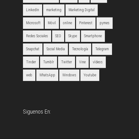
LinkedIn
marketing
Marketing Digital
Microsoft
Móvil
online
Pinterest
pymes
Redes Sociales
SEO
Skype
Smartphone
Snapchat
Social Media
Tecnología
Telegram
Tinder
Tumblr
Twitter
Vine
vídeos
web
WhatsApp
Windows
Youtube
Siguenos En: