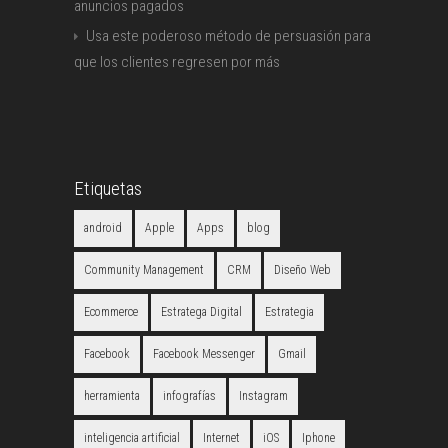
anuncios pagados
Usa este poderoso método de persuasión para
que los clientes regresen por más
Etiquetas
android
Apple
Apps
blog
Community Management
CRM
Diseño Web
Ecommerce
Estratega Digital
Estrategia
Facebook
Facebook Messenger
Gmail
herramienta
infografías
Instagram
inteligencia artificial
Internet
iOS
Iphone