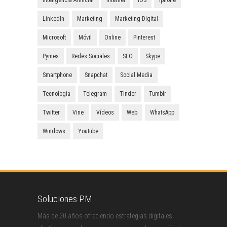
Inteligencia Artificial
Internet
IOS
Iphone
LinkedIn
Marketing
Marketing Digital
Microsoft
Móvil
Online
Pinterest
Pymes
Redes Sociales
SEO
Skype
Smartphone
Snapchat
Social Media
Tecnología
Telegram
Tinder
Tumblr
Twitter
Vine
Vídeos
Web
WhatsApp
Windows
Youtube
Soluciones PM
Más de 20 años ofreciendo estrategias digitales