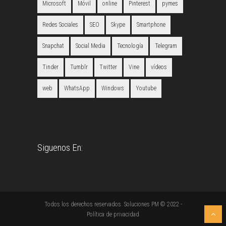
Microsoft
Móvil
online
Pinterest
pymes
Redes Sociales
SEO
Skype
Smartphone
Snapchat
Social Media
Tecnología
Telegram
Tinder
Tumblr
Twitter
Vine
vídeos
web
WhatsApp
Windows
Youtube
Siguenos En:
Todos los derechos reservados. Soluciones PM © 2022 -
Política de privacidad