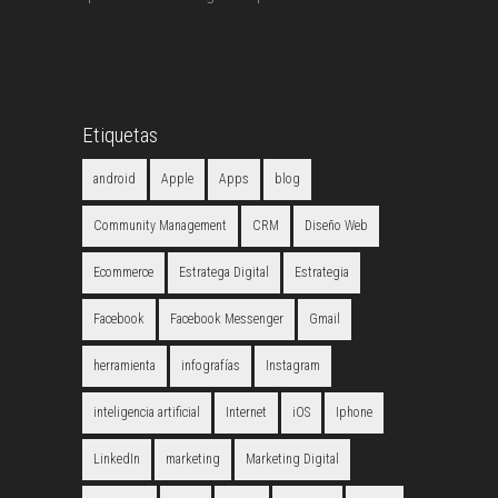
Etiquetas
android
Apple
Apps
blog
Community Management
CRM
Diseño Web
Ecommerce
Estratega Digital
Estrategia
Facebook
Facebook Messenger
Gmail
herramienta
infografías
Instagram
inteligencia artificial
Internet
iOS
Iphone
LinkedIn
marketing
Marketing Digital