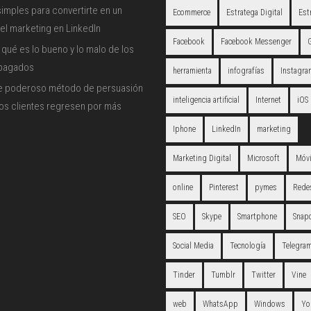
imples para convertirte en un
Ecommerce
Estratega Digital
Est
el marketing en LinkedIn
Facebook
Facebook Messenger
qué es lo bueno y lo malo de los
 pagados
herramienta
infografías
Instagra
e poderoso método de persuasión
inteligencia artificial
Internet
iOS
los clientes regresen por más
Iphone
LinkedIn
marketing
Marketing Digital
Microsoft
Móvi
online
Pinterest
pymes
Redes
SEO
Skype
Smartphone
Snap
Social Media
Tecnología
Telegra
Tinder
Tumblr
Twitter
Vine
web
WhatsApp
Windows
Yo