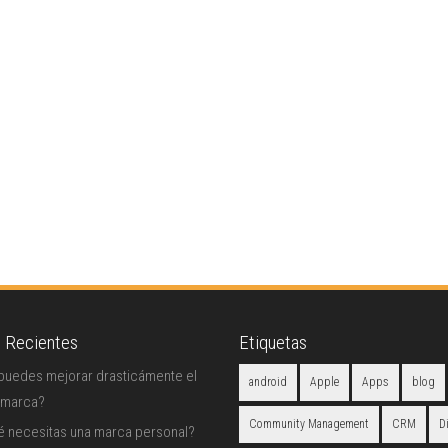
s Recientes
Etiquetas
uedes mejorar drasticámente el
android
Apple
Apps
blog
 marca?
Community Management
CRM
D
é necesitas una marca personal?