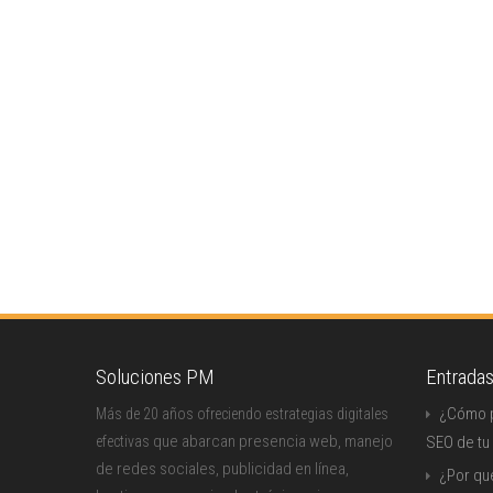
Soluciones PM
Entrada
¿Cómo p
Más de 20 años ofreciendo estrategias digitales
que abarcan presencia web, manejo
efectivas
SEO de tu
de redes sociales, publicidad en línea,
¿Por qu