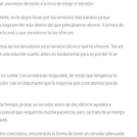
r una mejor decisión a la hora de elegir el servidor.
te, no te dejes llevar por los servicios más baratos ya que
s haga perder más dinero del que pensábamos ahorrar. A la hora de
 tu web y que servidores te las ofrecen.
ntes de los servidores es el servicio técnico que te ofrecen. Ten en
an una solución cuanto antes es fundamental para no perder ni un
dea es contar con un extra de seguridad, de modo que tengamos la
ervidor cae es importante que la empresa que contratemos pueda
de tiempo, probar un servidor antes de decidirte te ayudará a
 para el que requerirás mucha paciencia, pero se trata de un tiempo
 web.
estos conceptos, encontrarás la forma de tener un servidor adecuado