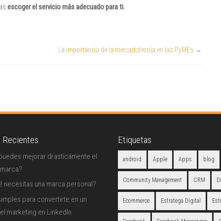
das
escoger el servicio más adecuado para ti.
La importancia de la mercadotecnia en las PyMEs
→
s Recientes
Etiquetas
uedes mejorar drasticámente el
android
Apple
Apps
blog
 marca?
Community Management
CRM
D
é necesitas una marca personal?
imples para convertirte en un
Ecommerce
Estratega Digital
Est
el marketing en LinkedIn