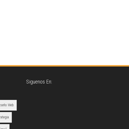
Siguenos En:
iseño Web
rategia