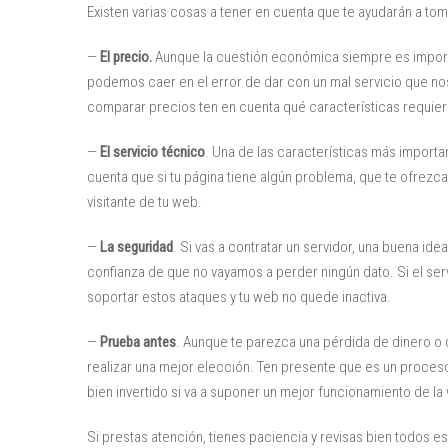
Existen varias cosas a tener en cuenta que te ayudarán a toma
—
El precio.
Aunque la cuestión económica siempre es importan
podemos caer en el error de dar con un mal servicio que no
comparar precios ten en cuenta qué características requiere
—
El servicio técnico
. Una de las características más importa
cuenta que si tu página tiene algún problema, que te ofrezc
visitante de tu web.
—
La seguridad
. Si vas a contratar un servidor, una buena i
confianza de que no vayamos a perder ningún dato. Si el s
soportar estos ataques y tu web no quede inactiva.
—
Prueba antes
. Aunque te parezca una pérdida de dinero o 
realizar una mejor elección. Ten presente que es un proceso
bien invertido si va a suponer un mejor funcionamiento de la
Si prestas atención, tienes paciencia y revisas bien todos 