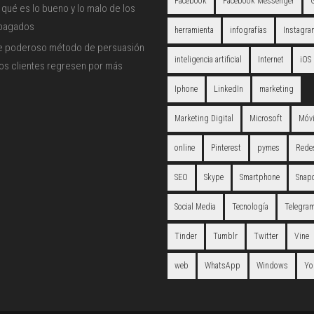
Facebook
Facebook Messenger
qué es lo bueno y lo malo de los
 pagados
herramienta
infografías
Instagra
e poderoso método de persuasión
inteligencia artificial
Internet
iOS
los clientes regresen por más
Iphone
LinkedIn
marketing
Marketing Digital
Microsoft
Móvi
online
Pinterest
pymes
Redes
SEO
Skype
Smartphone
Snap
Social Media
Tecnología
Telegra
Tinder
Tumblr
Twitter
Vine
web
WhatsApp
Windows
Yo