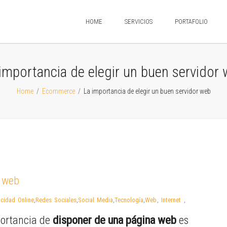
HOME
SERVICIOS
PORTAFOLIO
importancia de elegir un buen servidor
Home
/
Ecommerce
/
La importancia de elegir un buen servidor web
r web
icidad Online
,
Redes Sociales
,
Social Media
,
Tecnología
,
Web
,
Internet
,
mportancia de
disponer de una página web
es