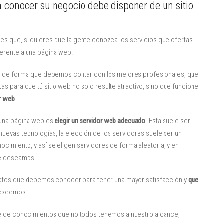
 conocer su negocio debe disponer de un sitio
es que, si quieres que la gente conozca los servicios que ofertas,
ferente a una página web.
o, de forma que debemos contar con los mejores profesionales, que
s para que tú sitio web no solo resulte atractivo, sino que funcione
r web
.
r una página web es
elegir un servidor
web
adecuado
. Esta suele ser
nuevas tecnologías, la elección de los servidores suele ser un
ocimiento, y así se eligen servidores de forma aleatoria, y en
ue deseamos.
eptos que debemos conocer para tener una mayor satisfacción y
que
deseemos.
re de conocimientos que no todos tenemos a nuestro alcance,