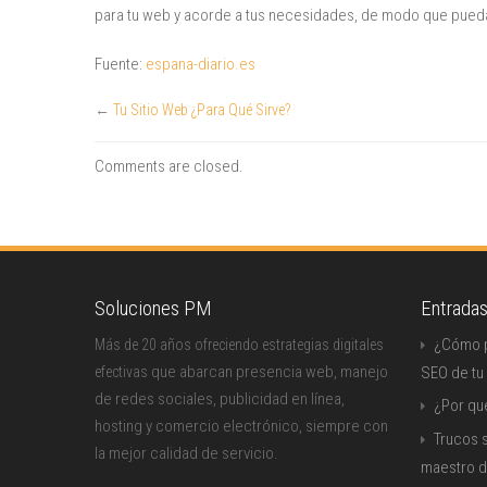
para tu web y acorde a tus necesidades, de modo que pue
Fuente:
espana-diario.es
←
Tu Sitio Web ¿Para Qué Sirve?
Comments are closed.
Soluciones PM
Entrada
¿Cómo p
Más de 20 años ofreciendo estrategias digitales
que abarcan presencia web, manejo
efectivas
SEO de tu
de redes sociales, publicidad en línea,
¿Por qu
hosting y comercio electrónico, siempre con
Trucos s
la mejor calidad de servicio.
maestro d