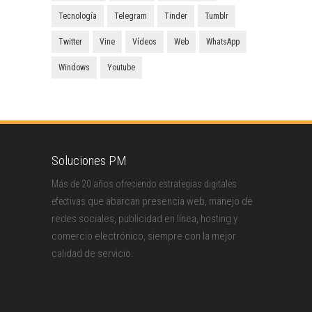
Tecnología
Telegram
Tinder
Tumblr
Twitter
Vine
Vídeos
Web
WhatsApp
Windows
Youtube
Soluciones PM
Más de 20 años ofreciendo estrategias digitales
que abarcan presencia web, manejo de
efectivas
redes sociales, publicidad en línea, hosting y
comercio electrónico, siempre con la mejor
calidad de servicio.