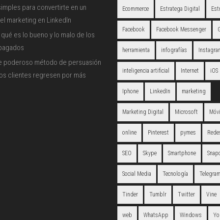
imples para convertirte en un
Ecommerce
Estratega Digital
Est
el marketing en LinkedIn
Facebook
Facebook Messenger
qué es lo bueno y lo malo de los
 pagados
herramienta
infografías
Instagra
e poderoso método de persuasión
inteligencia artificial
Internet
iOS
los clientes regresen por más
Iphone
LinkedIn
marketing
Marketing Digital
Microsoft
Móvi
online
Pinterest
pymes
Redes
SEO
Skype
Smartphone
Snap
Social Media
Tecnología
Telegra
Tinder
Tumblr
Twitter
Vine
web
WhatsApp
Windows
Yo