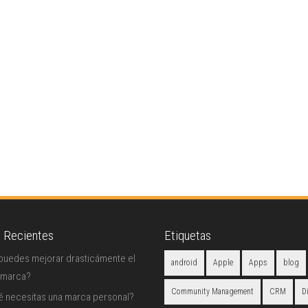
s Recientes
Etiquetas
uedes mejorar drasticámente el
android
Apple
Apps
blog
 marca?
Community Management
CRM
D
é necesitas una marca personal?