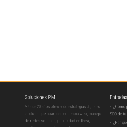
Soluciones PM
Entrada
¿Cómo p
Más de 20 años ofreciendo estrategias digitales
que abarcan presencia web, manejo
efectivas
SEO de tu
de redes sociales, publicidad en línea,
¿Por qu