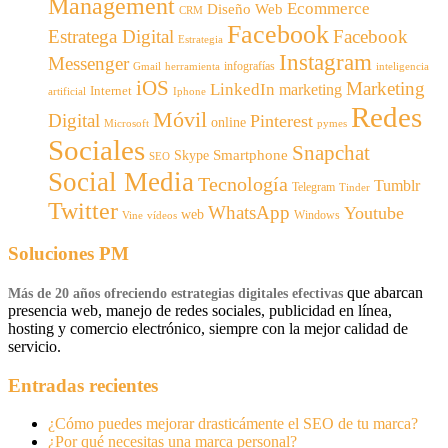
Management
Ecommerce
Diseño Web
CRM
Facebook
Estratega Digital
Facebook
Estrategia
Instagram
Messenger
infografías
Gmail
inteligencia
herramienta
iOS
Marketing
LinkedIn
marketing
Internet
artificial
Iphone
Redes
Móvil
Digital
Pinterest
online
Microsoft
pymes
Sociales
Snapchat
Smartphone
Skype
SEO
Social Media
Tecnología
Tumblr
Telegram
Tinder
Twitter
WhatsApp
Youtube
web
Windows
Vine
vídeos
Soluciones PM
que abarcan
Más de 20 años ofreciendo estrategias digitales efectivas
presencia web, manejo de redes sociales, publicidad en línea,
hosting y comercio electrónico, siempre con la mejor calidad de
servicio.
Entradas recientes
¿Cómo puedes mejorar drasticámente el SEO de tu marca?
¿Por qué necesitas una marca personal?