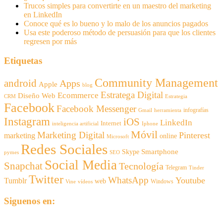
Trucos simples para convertirte en un maestro del marketing
en LinkedIn
Conoce qué es lo bueno y lo malo de los anuncios pagados
Usa este poderoso método de persuasión para que los clientes
regresen por más
Etiquetas
Community Management
android
Apps
Apple
blog
Estratega Digital
Ecommerce
Diseño Web
CRM
Estrategia
Facebook
Facebook Messenger
infografías
Gmail
herramienta
Instagram
iOS
LinkedIn
Internet
inteligencia artificial
Iphone
Móvil
Marketing Digital
Pinterest
marketing
online
Microsoft
Redes Sociales
Smartphone
Skype
pymes
SEO
Social Media
Snapchat
Tecnología
Telegram
Tinder
Twitter
WhatsApp
Youtube
Tumblr
web
Windows
Vine
vídeos
Siguenos en: