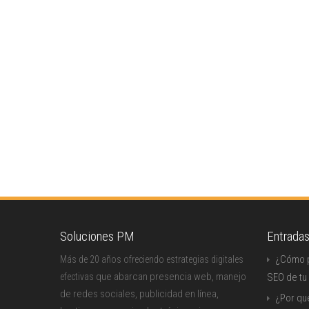
Soluciones PM
Entrada
¿Cómo p
Más de 20 años ofreciendo estrategias digitales
que abarcan presencia web, manejo
efectivas
SEO de tu
de redes sociales, publicidad en línea,
¿Por qu