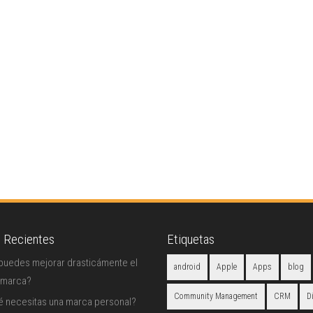
s Recientes
Etiquetas
uedes mejorar drasticámente el
android
Apple
Apps
blog
 marca?
Community Management
CRM
D
é necesitas una marca personal?