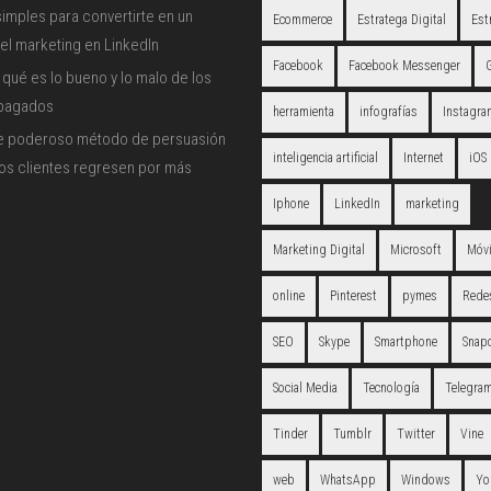
imples para convertirte en un
Ecommerce
Estratega Digital
Est
el marketing en LinkedIn
Facebook
Facebook Messenger
qué es lo bueno y lo malo de los
 pagados
herramienta
infografías
Instagra
e poderoso método de persuasión
inteligencia artificial
Internet
iOS
los clientes regresen por más
Iphone
LinkedIn
marketing
Marketing Digital
Microsoft
Móvi
online
Pinterest
pymes
Redes
SEO
Skype
Smartphone
Snap
Social Media
Tecnología
Telegra
Tinder
Tumblr
Twitter
Vine
web
WhatsApp
Windows
Yo