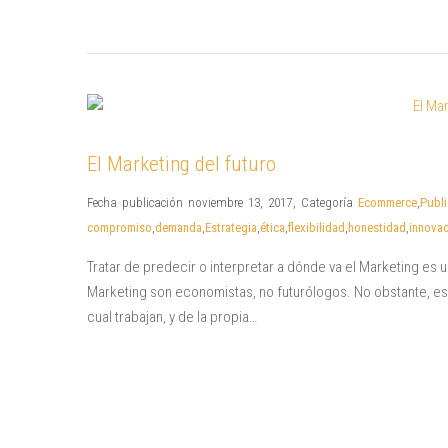
El Marketing del futuro
Fecha publicación noviembre 13, 2017
,
Categoría
Ecommerce
,
Publi
compromiso
,
demanda
,
Estrategia
,
ética
,
flexibilidad
,
honestidad
,
innova
Tratar de predecir o interpretar a dónde va el Marketing es 
Marketing son economistas, no futurólogos. No obstante, es 
cual trabajan, y de la propia…