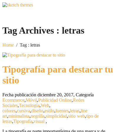
Tag Archives :
letras
Home
/
Tag : letras
Tipografía para destacar tu
sitio
Fecha publicación diciembre 20, 2017
,
Categoría
Ecommerce
,
Móvil
,
Publicidad Online
,
Redes
Sociales
,
Tecnología
,
Web
,
colores
,
cursiva
,
diseño
,
estilo
,
fuentes
,
letras
,
line
art
,
minimalista
,
negrilla
,
simplicidad
,
sitio web
,
tipo de
letras
,
Tipografía
,
visual
,
La tipografía es parte importantísima de una marca y de