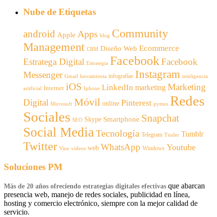
Nube de Etiquetas
Community
android
Apps
Apple
blog
Management
Ecommerce
Diseño Web
CRM
Facebook
Estratega Digital
Facebook
Estrategia
Instagram
Messenger
infografías
Gmail
inteligencia
herramienta
iOS
Marketing
LinkedIn
marketing
Internet
artificial
Iphone
Redes
Móvil
Digital
Pinterest
online
Microsoft
pymes
Sociales
Snapchat
Smartphone
Skype
SEO
Social Media
Tecnología
Tumblr
Telegram
Tinder
Twitter
WhatsApp
Youtube
web
Windows
Vine
vídeos
Soluciones PM
que abarcan
Más de 20 años ofreciendo estrategias digitales efectivas
presencia web, manejo de redes sociales, publicidad en línea,
hosting y comercio electrónico, siempre con la mejor calidad de
servicio.