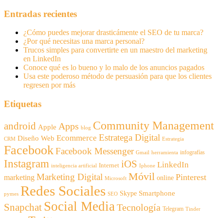
Entradas recientes
¿Cómo puedes mejorar drasticámente el SEO de tu marca?
¿Por qué necesitas una marca personal?
Trucos simples para convertirte en un maestro del marketing
en LinkedIn
Conoce qué es lo bueno y lo malo de los anuncios pagados
Usa este poderoso método de persuasión para que los clientes
regresen por más
Etiquetas
Community Management
android
Apps
Apple
blog
Estratega Digital
Ecommerce
Diseño Web
CRM
Estrategia
Facebook
Facebook Messenger
infografías
Gmail
herramienta
Instagram
iOS
LinkedIn
Internet
inteligencia artificial
Iphone
Móvil
Marketing Digital
Pinterest
marketing
online
Microsoft
Redes Sociales
Smartphone
Skype
pymes
SEO
Social Media
Snapchat
Tecnología
Telegram
Tinder