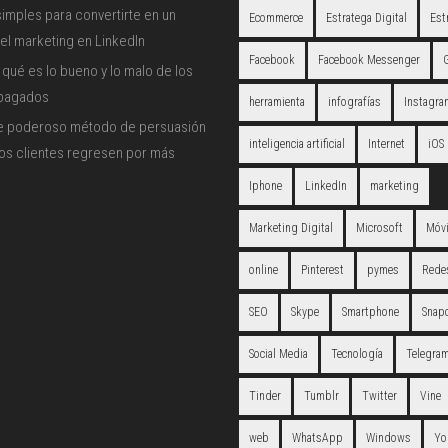
imples para convertirte en un
Ecommerce
Estratega Digital
Est
el marketing en LinkedIn
Facebook
Facebook Messenger
qué es lo bueno y lo malo de los
 pagados
herramienta
infografías
Instagra
e poderoso método de persuasión
inteligencia artificial
Internet
iOS
los clientes regresen por más
Iphone
LinkedIn
marketing
Marketing Digital
Microsoft
Móvi
online
Pinterest
pymes
Redes
SEO
Skype
Smartphone
Snap
Social Media
Tecnología
Telegra
Tinder
Tumblr
Twitter
Vine
web
WhatsApp
Windows
Yo