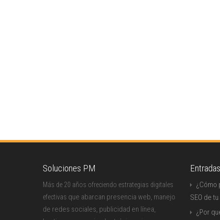
Soluciones PM
Entrada
¿Cómo p
Más de 20 años ofreciendo estrategias digitales
que abarcan presencia web, manejo
efectivas
SEO de tu
de redes sociales, publicidad en línea,
¿Por qu