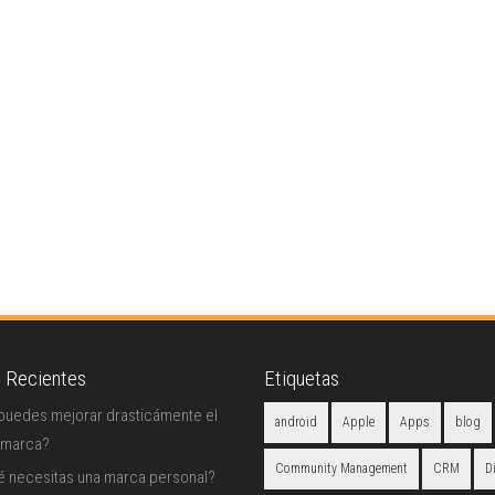
s Recientes
Etiquetas
uedes mejorar drasticámente el
android
Apple
Apps
blog
 marca?
Community Management
CRM
D
é necesitas una marca personal?