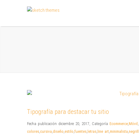
Tipografía para destacar tu sitio
Fecha publicación diciembre 20, 2017
,
Categoría
Ecommerce
,
Móvil
,
colores
,
cursiva
,
diseño
,
estilo
,
fuentes
,
letras
,
line art
,
minimalista
,
negril