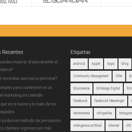
s Recientes
Etiquetas
uedes mejorar drasticámente el
android
Apple
Apps
blog
 marca?
Community Management
CRM
D
é necesitas una marca personal?
imples para convertirte en un
Ecommerce
Estratega Digital
Est
el marketing en LinkedIn
Facebook
Facebook Messenger
qué es lo bueno y lo malo de los
 pagados
herramienta
infografías
Instagra
e poderoso método de persuasión
inteligencia artificial
Internet
iOS
los clientes regresen por más