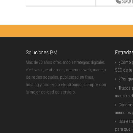
Soluciones PM
Entrada
¿Cómo p
Más de 20 años ofreciendo estrategias digitales
que abarcan presencia web, manejo
efectivas
SEO de tu
de redes sociales, publicidad en línea,
¿Por qu
hosting y comercio electrónico, siempre con
Trucos s
la mejor calidad de servicio.
maestro d
Conoce 
anuncios
Usa est
para que 