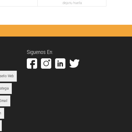
Siguenos En:
iseño Web
rategia
Gmail
m