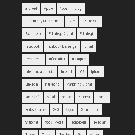
android
Apple
Apps
blog
Community Management
CRM
Diseño Web
Ecommerce
Estratega Digital
Estrategia
Facebook
Facebook Messenger
Gmail
herramienta
infografías
Instagram
inteligencia artificial
Internet
iOS
Iphone
LinkedIn
marketing
Marketing Digital
Microsoft
Móvil
online
Pinterest
pymes
Redes Sociales
SEO
Skype
Smartphone
Snapchat
Social Media
Tecnología
Telegram