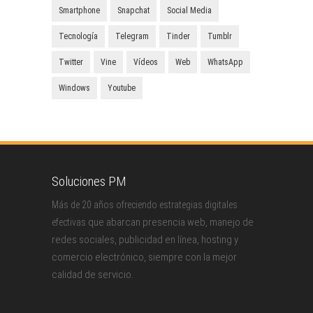
Smartphone
Snapchat
Social Media
Tecnología
Telegram
Tinder
Tumblr
Twitter
Vine
Vídeos
Web
WhatsApp
Windows
Youtube
Soluciones PM
Más de 20 años ofreciendo estrategias digitales
que abarcan presencia web, manejo de
efectivas
redes sociales, publicidad en línea, hosting y
comercio electrónico, siempre con la mejor
calidad de servicio.