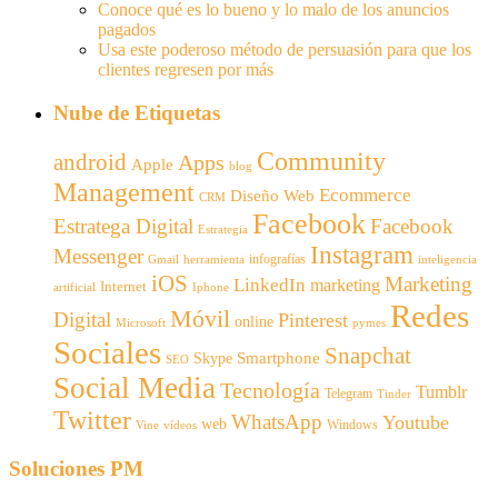
Conoce qué es lo bueno y lo malo de los anuncios
pagados
Usa este poderoso método de persuasión para que los
clientes regresen por más
Nube de Etiquetas
Community
android
Apps
Apple
blog
Management
Ecommerce
Diseño Web
CRM
Facebook
Estratega Digital
Facebook
Estrategia
Instagram
Messenger
infografías
Gmail
inteligencia
herramienta
iOS
Marketing
LinkedIn
marketing
Internet
artificial
Iphone
Redes
Móvil
Digital
Pinterest
online
Microsoft
pymes
Sociales
Snapchat
Smartphone
Skype
SEO
Social Media
Tecnología
Tumblr
Telegram
Tinder
Twitter
WhatsApp
Youtube
web
Windows
Vine
vídeos
Soluciones PM