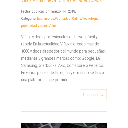
Viflux y una nueva forma de hacer videos
Fecha publicación marzo 14, 2018
,
Categoría
Ecommerce
,
Publicidad Online
,
Tecnología
,
publicidad
,
vídeos
,
Viflux
,
Viflux: videos profesionales en tu web, fácil y
rápido En la actualidad Viflux a creado más de
1000 videos alrededor del mundo para pequeñas,
medianas y grandes marcas como: Google, LG,
Samsung, Starbucks, Axis, Comscore o Pepsico.
En varios países de la región y el mundo se lanzó
una plataforma que permite…
Continuar →