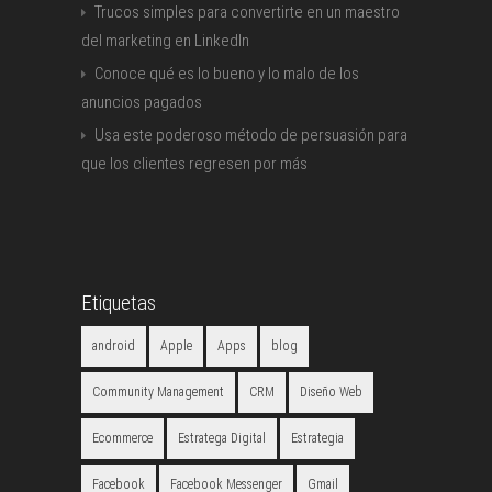
Trucos simples para convertirte en un maestro
del marketing en LinkedIn
Conoce qué es lo bueno y lo malo de los
anuncios pagados
Usa este poderoso método de persuasión para
que los clientes regresen por más
Etiquetas
android
Apple
Apps
blog
Community Management
CRM
Diseño Web
Ecommerce
Estratega Digital
Estrategia
Facebook
Facebook Messenger
Gmail