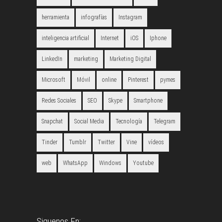
herramienta
infografías
Instagram
inteligencia artificial
Internet
iOS
Iphone
LinkedIn
marketing
Marketing Digital
Microsoft
Móvil
online
Pinterest
pymes
Redes Sociales
SEO
Skype
Smartphone
Snapchat
Social Media
Tecnología
Telegram
Tinder
Tumblr
Twitter
Vine
vídeos
web
WhatsApp
Windows
Youtube
Siguenos En: