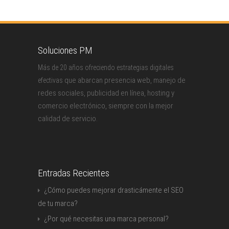
Soluciones PM
Más de 20 años ofreciendo estrategias digitales
que abarcan presencia web, manejo de
efectivas
redes sociales, publicidad en línea, hosting y
comercio electrónico, siempre con la mejor
calidad de servicio.
Entradas Recientes
¿Cómo puedes mejorar drasticámente el SEO
de tu marca?
¿Por qué necesitas una marca personal?