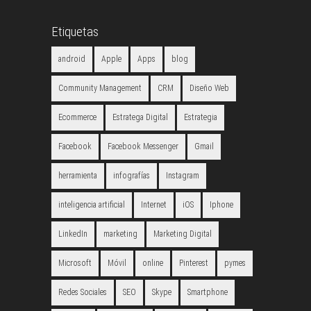
Etiquetas
android
Apple
Apps
blog
Community Management
CRM
Diseño Web
Ecommerce
Estratega Digital
Estrategia
Facebook
Facebook Messenger
Gmail
herramienta
infografías
Instagram
inteligencia artificial
Internet
iOS
Iphone
LinkedIn
marketing
Marketing Digital
Microsoft
Móvil
online
Pinterest
pymes
Redes Sociales
SEO
Skype
Smartphone