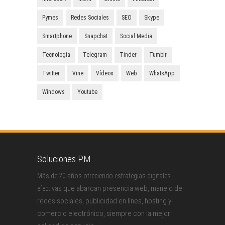
Pymes
Redes Sociales
SEO
Skype
Smartphone
Snapchat
Social Media
Tecnología
Telegram
Tinder
Tumblr
Twitter
Vine
Vídeos
Web
WhatsApp
Windows
Youtube
Soluciones PM
Más de 20 años ofreciendo estrategias digitales
que abarcan presencia web, manejo de
efectivas
redes sociales, publicidad en línea, hosting y
comercio electrónico, siempre con la mejor